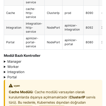
service
cache-
Cache
http-
ClusterIp
prod
8090
-
service
integration-
apinizer-
Integration
http-
NodePort
8092
30
integration
service
apinizer-
apinizer-
Portal
portal-
NodePort
8080
32
portal
service
Modül Bazlı Kontroller
Manager
Worker
Integration
Portal
uyarı
Cache Modülü
: Cache modülü varsayılan olarak
kurulumlarda dışarıya açılmamaktadır (
ClusterIP
servis
türü). Bu nedenle, Kubernetes dışından doğrudan