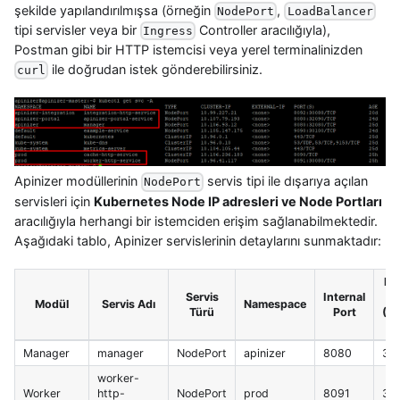
şekilde yapılandırılmışsa (örneğin
,
NodePort
LoadBalancer
tipi servisler veya bir
Controller aracılığıyla),
Ingress
Postman gibi bir HTTP istemcisi veya yerel terminalinizden
ile doğrudan istek gönderebilirsiniz.
curl
Apinizer modüllerinin
servis tipi ile dışarıya açılan
NodePort
servisleri için
Kubernetes Node IP adresleri ve Node Portları
aracılığıyla herhangi bir istemciden erişim sağlanabilmektedir.
Aşağıdaki tablo, Apinizer servislerinin detaylarını sunmaktadır:
Ex
Servis
Internal
P
Modül
Servis Adı
Namespace
Türü
Port
(Dı
Aç
Manager
manager
NodePort
apinizer
8080
32
worker-
Worker
http-
NodePort
prod
8091
30