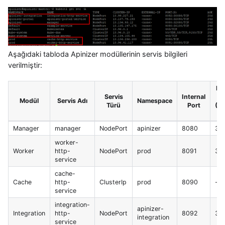
Aşağıdaki tabloda Apinizer modüllerinin servis bilgileri
verilmiştir:
Ex
Servis
Internal
P
Modül
Servis Adı
Namespace
Türü
Port
(Dı
Aç
Manager
manager
NodePort
apinizer
8080
32
worker-
Worker
http-
NodePort
prod
8091
30
service
cache-
Cache
http-
ClusterIp
prod
8090
-
service
integration-
apinizer-
Integration
http-
NodePort
8092
30
integration
service