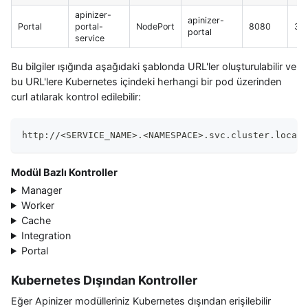
apinizer-
apinizer-
Portal
portal-
NodePort
8080
32
portal
service
Bu bilgiler ışığında aşağıdaki şablonda URL'ler oluşturulabilir ve
bu URL'lere Kubernetes içindeki herhangi bir pod üzerinden
curl atılarak kontrol edilebilir:
http://
<
SERVICE_NAME
>
.
<
NAMESPACE
>
.svc.cluster.local:
Modül Bazlı Kontroller
Manager
Worker
Cache
Integration
Portal
Kubernetes Dışından Kontroller
Eğer Apinizer modülleriniz Kubernetes dışından erişilebilir