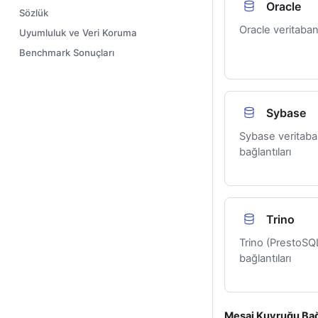
Oracle
Sözlük
Oracle veritabanı
Uyumluluk ve Veri Koruma
Benchmark Sonuçları
Sybase
Sybase veritaba
bağlantıları
Trino
Trino (PrestoSQL
bağlantıları
Mesaj Kuyruğu Bağl