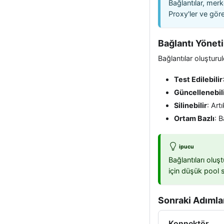
Bağlantılar, merk
Proxy'ler ve göre
Bağlantı Yönet
Bağlantılar oluşturu
Test Edilebilir
Güncellenebil
Silinebilir
: Art
Ortam Bazlı
: B
ipucu
Bağlantıları olu
için düşük pool s
Sonraki Adımla
Konnektör