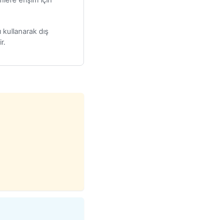
rı kullanarak dış
r.