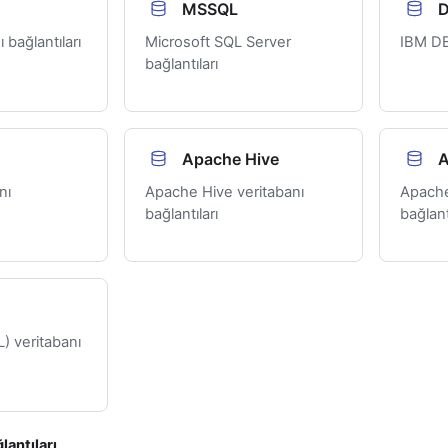
MSSQL
 bağlantıları
Microsoft SQL Server
IBM DB
bağlantıları
Apache Hive
A
nı
Apache Hive veritabanı
Apache
bağlantıları
bağlant
) veritabanı
antıları