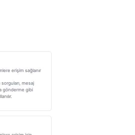
emlere erişim sağlanır
 sorguları, mesaj
ta gönderme gibi
anılır.
mlere erişim için