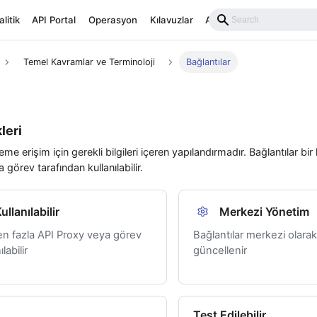
litik
API Portal
Operasyon
Kılavuzlar
API Reference
Temel Kavramlar ve Terminoloji
Bağlantılar
leri
teme erişim için gerekli bilgileri içeren yapılandırmadır. Bağlantılar bi
 görev tarafından kullanılabilir.
llanılabilir
Merkezi Yönetim
den fazla API Proxy veya görev
Bağlantılar merkezi olarak
labilir
güncellenir
Test Edilebilir