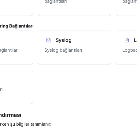
bağlantıları
bağlant
ing Bağlantıları
Syslog
L
lantıları
Syslog bağlantıları
Logbac
rı
ndırması
rken şu bilgiler tanımlanır: