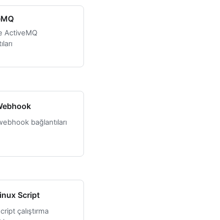
eMQ
e ActiveMQ
ıları
Webhook
ebhook bağlantıları
inux Script
cript çalıştırma