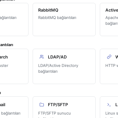
RabbitMQ
Activ
lantıları
RabbitMQ bağlantıları
Apach
bağlant
antıları
arch
LDAP/AD
uster
LDAP/Active Directory
HTTP w
bağlantıları
ı
ail
FTP/SFTP
L
bağlantıları
FTP/SFTP sunucu
Linux s