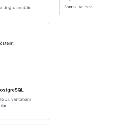
Sonraki Adımlar
ve doğrulanabilir
österir:
ostgreSQL
eSQL veritabanı
ıları