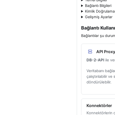
Bağlantı Bilgileri
Kimlik Doğrulama
Gelişmiş Ayarlar
Bağlantı Kullan
Bağlantılar şu duruml
API Prox
DB-2-API
ile ve
Veritabanı bağlan
çalıştırılabilir v
döndürülebilir.
Konnektörler
Konnektörlerin d