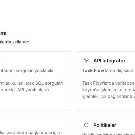
ımı
arda kullanılır:
y
API Integrator
ritabanı sorguları yapılabilir
Task Flow
'larda dış sist
tıları kullanılarak SQL sorguları
Task Flow'larda veritabanı
e sonuçlar API yanıtı olarak
kuyruğu işlemleri, e-pos
işlemler için bağlantılar kull
Politikalar
ış sistemlere bağlanması için
Politikalar içinde dış siste