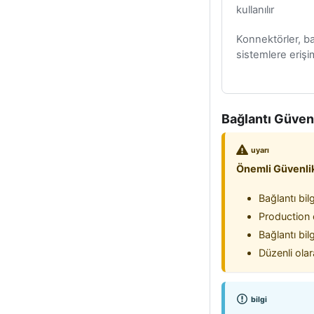
kullanılır
Konnektörler, bağ
sistemlere erişim
Bağlantı Güvenl
uyarı
Önemli Güvenlik
Bağlantı bilg
Production o
Bağlantı bil
Düzenli olar
bilgi