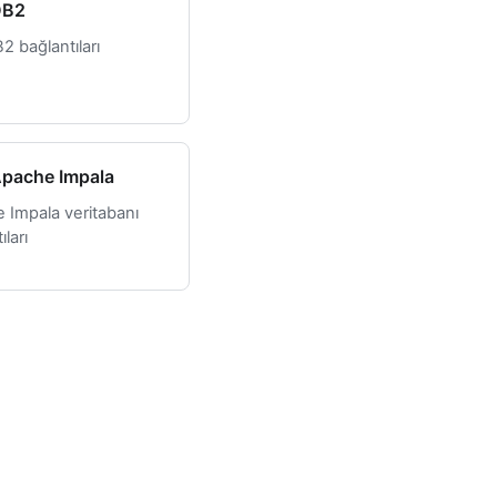
DB2
2 bağlantıları
pache Impala
 Impala veritabanı
ıları