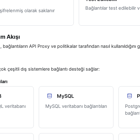
Bağlantılar test edilebilir 
i şifrelenmiş olarak saklanır
ım Akışı
ağlantıların API Proxy ve politikalar tarafından nasıl kullanıldığını g
ok çeşitli dış sistemlere bağlantı desteği sağlar:
ları
B
MySQL
P
 veritabanı
MySQL veritabanı bağlantıları
Postgr
bağlant