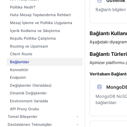
Güvenlik
Politika Nedir?
Bağlantı bilgiler
Hata Mesajı Yapılandırma Rehberi
Mesaj İşleme ve Politika Uygulama
İçerik Kodlama ve Sıkıştırma
Bağlantı Kullan
Koşullu Politika Çalıştırma
Aşağıdaki diyagram, b
Routing ve Upstream
Bağlantı Türleri
Client Route
Bağlantılar
Apinizer platformu ç
Konnektör
Veritabanı Bağlantı
Endpoint
Değişkenler (Variables)
MongoD
Dinamik Değişkenler
MongoDB NoSQL
Environment Variable
bağlantıları
API Proxy Grubu
Temel Bileşenler
Desteklenen Teknolojiler