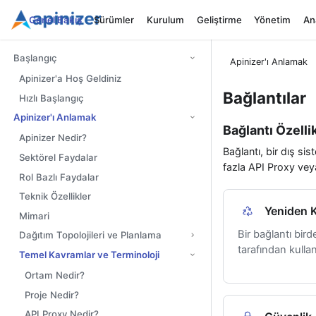
Genel Bakış
Sürümler
Kurulum
Geliştirme
Yönetim
Ana
Başlangıç
Apinizer'ı Anlamak
Apinizer'a Hoş Geldiniz
Bağlantılar
Hızlı Başlangıç
Apinizer'ı Anlamak
Bağlantı Özellik
Apinizer Nedir?
Bağlantı, bir dış sis
Sektörel Faydalar
fazla API Proxy veya
Rol Bazlı Faydalar
Teknik Özellikler
Yeniden Ku
Mimari
Bir bağlantı bir
Dağıtım Topolojileri ve Planlama
tarafından kullanı
Temel Kavramlar ve Terminoloji
Ortam Nedir?
Proje Nedir?
API Proxy Nedir?