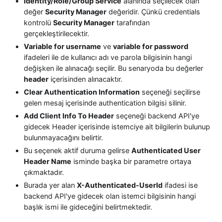
Identity/Role/Group Service
alanında seçilecek olan
değer
Security Manager
değeridir. Çünkü credentials
kontrolü
Security Manager
tarafından
gerçekleştirilecektir.
Variable for username
ve
variable for password
ifadeleri ile de kullanıcı adı ve parola bilgisinin hangi
değişken ile alınacağı seçilir. Bu senaryoda bu değerler
header
içerisinden alınacaktır.
Clear Authentication Information
seçeneği seçilirse
gelen mesaj içerisinde authentication bilgisi silinir.
Add Client Info To Header
seçeneği backend API'ye
gidecek Header içerisinde istemciye ait bilgilerin bulunup
bulunmayacağını belirtir.
Bu seçenek aktif duruma gelirse
Authenticated User
Header Name
isminde başka bir parametre ortaya
çıkmaktadır.
Burada yer alan
X-Authenticated-UserId
ifadesi ise
backend API'ye gidecek olan istemci bilgisinin hangi
başlık ismi ile gideceğini belirtmektedir.