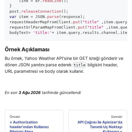
    line 
=
 br
.
readLine
(
)
;
}
post
.
releaseConnection
(
)
;
var
 item 
=
JSON
.
parse
(
response
)
;
requestHeaderMapFromClient
.
put
(
"title"
,
item
.
query
.
r
requestUrlParamMapFromClient
.
put
(
"title"
,
item
.
query
bodyText
=
'title:'
+
 item
.
query
.
results
.
channel
.
item
.
Örnek Açıklaması
Bu örnek, Yahoo Weather API'sine bir GET isteği gönderir ve
dönen JSON yanıtını parse ederek
bilgisini header,
title
URL parametresi ve body olarak kullanır.
En son
3 Ağu 2026
tarihinde
güncellendi
Önceki
Sonraki
Authorization
API Çağrısı ile Apinizer'da
header'ından Kullanıcı
Tanımlı Uç Noktayı
Bilgisini Alma
Kullanma