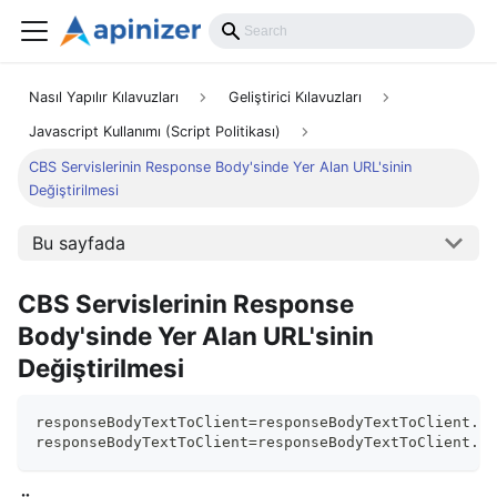
Nasıl Yapılır Kılavuzları
Geliştirici Kılavuzları
Javascript Kullanımı (Script Politikası)
CBS Servislerinin Response Body'sinde Yer Alan URL'sinin
Değiştirilmesi
Bu sayfada
CBS Servislerinin Response
Body'sinde Yer Alan URL'sinin
Değiştirilmesi
responseBodyTextToClient
=
responseBodyTextToClient
.
re
responseBodyTextToClient
=
responseBodyTextToClient
.
re