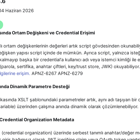
.6
4 Haziran 2026
asında Ortam Değişkeni ve Credential Erişimi
ı ortam değişkenlerinin değerleri artık script gövdesinden okunabiliy
değişken yapısı script içinde de mümkün. Ayrıca script, yalnızca ist
lı kalmayıp başka bir credential'a kullanıcı adı veya istemci kimliği ile e
parola, sertifika, anahtar çiftleri, key/trust store, JWK) okuyabiliyor
lgilerine erişim.
APNZ-6267 APNZ-6279
sında Dinamik Parametre Desteği
asında XSLT şablonundaki parametreler artık, aynı adı taşıyan bir 
riable) üzerinden çalışma anında dinamik olarak çözümlenebiliyor.
 Credential Organization Metadata
 (credential organization) üzerinde serbest tanımlı anahtar/değer me
r giriş bağımsız olarak JWT içeriğine claim veya OAuth token yanıtı