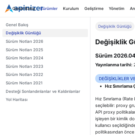
Genel Bakış
Sürümler
Kurulum
Geliştirme
Yönetim
An
Genel Bakış
Değişiklik Günlüğü
Değişiklik Günlüğü
Değişiklik 
Sürüm Notları 2026
Sürüm Notları 2025
Sürüm 2026.04
Sürüm Notları 2024
Yayınlanma tarihi:
2
Sürüm Notları 2023
Sürüm Notları 2022
DEĞİŞİKLİKLER V
Sürüm Notları 2021
Hız Sınırlama
Desteği Sonlandırılanlar ve Kaldırılanlar
Hız Sınırlama (Rate 
Yol Haritası
seçilebilir: proxy g
API proxy politikala
işleyen bir kimlik d
kullanıcı seçildiği
politikasından önce