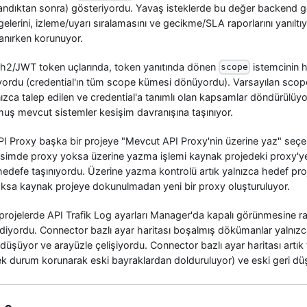
landıktan sonra) gösteriyordu. Yavaş isteklerde bu değer backend 
gelerini, izleme/uyarı sıralamasını ve gecikme/SLA raporlarını yanıltıy
lanırken korunuyor.
h2/JWT token uçlarında, token yanıtında dönen
istemcinin h
scope
iyordu (credential'ın tüm scope kümesi dönüyordu). Varsayılan scop
ızca talep edilen ve credential'a tanımlı olan kapsamlar döndürülüyo
lmuş mevcut sistemler kesişim davranışına taşınıyor.
API Proxy başka bir projeye "Mevcut API Proxy'nin üzerine yaz" seçen
isimde proxy yoksa üzerine yazma işlemi kaynak projedeki proxy'y
hedefe taşınıyordu. Üzerine yazma kontrolü artık yalnızca hedef proj
ksa kaynak projeye dokunulmadan yeni bir proxy oluşturuluyor.
 projelerde API Trafik Log ayarları Manager'da kapalı görünmesine
yordu. Connector bazlı ayar haritası boşalmış dökümanlar yalnızc
düşüyor ve arayüzle çelişiyordu. Connector bazlı ayar haritası artı
ek durum korunarak eski bayraklardan dolduruluyor) ve eski geri düş