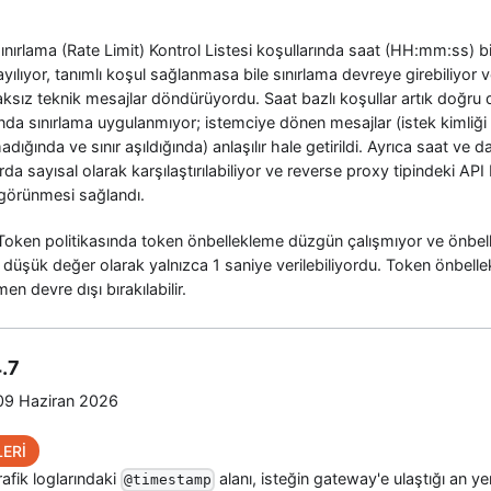
sınırlama (Rate Limit) Kontrol Listesi koşullarında saat (HH:mm
:ss
) 
ayılıyor, tanımlı koşul sağlanmasa bile sınırlama devreye girebiliyor
aksız teknik mesajlar döndürüyordu. Saat bazlı koşullar artık doğru de
da sınırlama uygulanmıyor; istemciye dönen mesajlar (istek kimliği
adığında ve sınır aşıldığında) anlaşılır hale getirildi. Ayrıca saat ve 
da sayısal olarak karşılaştırılabiliyor ve reverse proxy tipindeki API 
görünmesi sağlandı.
Token politikasında token önbellekleme düzgün çalışmıyor ve önbe
düşük değer olarak yalnızca 1 saniye verilebiliyordu. Token önbellek 
en devre dışı bırakılabilir.
.7
9 Haziran 2026
ERİ
rafik loglarındaki
alanı, isteğin gateway'e ulaştığı an yer
@timestamp