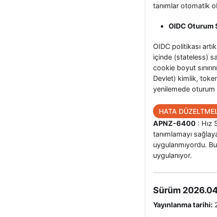
tanımlar otomatik o
OIDC Oturum Sa
OIDC politikası artı
içinde (stateless) s
cookie boyut sınırın
Devlet) kimlik, toke
yenilemede oturum c
HATA DÜZELTMEL
APNZ-6400
: Hız 
tanımlamayı sağlaya
uygulanmıyordu. Bu 
uygulanıyor.
Sürüm 2026.04
Yayınlanma tarihi:
2