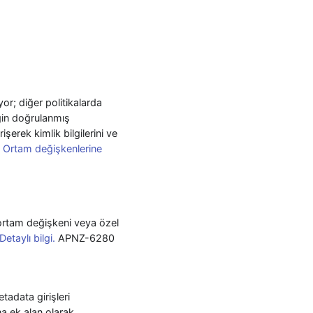
or; diğer politikalarda
eğin doğrulanmış
rişerek kimlik bilgilerini ve
.
Ortam değişkenlerine
ortam değişkeni veya özel
Detaylı bilgi.
APNZ-6280
tadata girişleri
na ek alan olarak