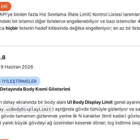
ERİ
API'ye birden fazla Hız Sınırlama (Rate Limit) Kontrol Listesi tanımla
indeki bir istemci diğer listelerce engellenebiliyor ve bazı istemciler 
zca
hiçbir
listenin hedef kitlesinde değilse engelleniyor; en az bir lis
.8
9 Haziran 2026
E İYİLEŞTİRMELER
g Detayında Body Kısmi Gösterimi
nın detay ekranında bir body alanı
UI Body Display Limit
genel ayarını
) aştığında gövde tümüyle gizleniyor ve sab
ay.uiBodyDisplayLimit
k gövde tamamen gizlenmek yerine ilk N karakter (limit kadar) göster
I yanıtı büyük gövdeyi ağ üzerinden keserek döner; log indirme (ex