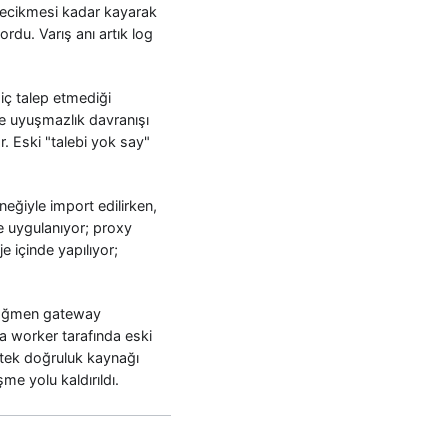
gecikmesi kadar kayarak
ordu. Varış anı artık log
iç talep etmediği
e uyuşmazlık davranışı
r. Eski "talebi yok say"
eğiyle import edilirken,
e uygulanıyor; proxy
e içinde yapılıyor;
 rağmen gateway
a worker tarafında eski
k tek doğruluk kaynağı
me yolu kaldırıldı.