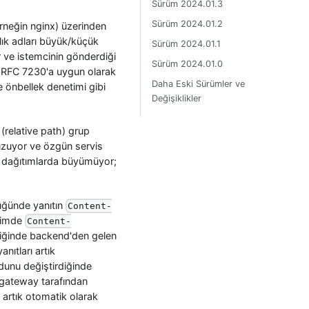
Sürüm 2024.01.3
Sürüm 2024.01.2
örneğin nginx) üzerinden
ık adları büyük/küçük
Sürüm 2024.01.1
or ve istemcinin gönderdiği
Sürüm 2024.01.0
tık RFC 7230'a uygun olarak
Daha Eski Sürümler ve
e önbellek denetimi gibi
Değişiklikler
 (relative path) grup
uzuyor ve özgün servis
lı dağıtımlarda büyümüyor;
düğünde yanıtın
Content-
içimde
Content-
rdiğinde backend'den gelen
nıtları artık
kodunu değiştirdiğinde
 gateway tarafından
artık otomatik olarak