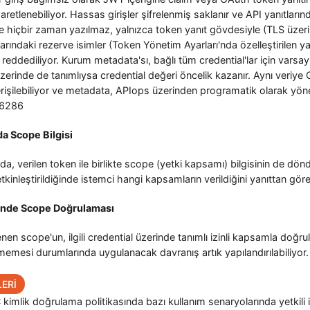
aretlenebiliyor. Hassas girişler şifrelenmiş saklanır ve API yanıtları
 hiçbir zaman yazılmaz, yalnızca token yanıt gövdesiyle (TLS üzerin
rındaki rezerve isimler (Token Yönetim Ayarları'nda özelleştirilen yan
eddediliyor. Kurum metadata'sı, bağlı tüm credential'lar için varsayı
zerinde de tanımlıysa credential değeri öncelik kazanır. Aynı veriye
erişilebiliyor ve metadata, APIops üzerinden programatik olarak yönet
6286
a Scope Bilgisi
a, verilen token ile birlikte scope (yetki kapsamı) bilgisinin de dön
; etkinleştirildiğinde istemci hangi kapsamların verildiğini yanıttan g
inde Scope Doğrulaması
nen scope'un, ilgili credential üzerinde tanımlı izinli kapsamla doğ
memesi durumlarında uygulanacak davranış artık yapılandırılabiliy
ERİ
 kimlik doğrulama politikasında bazı kullanım senaryolarında yetkili