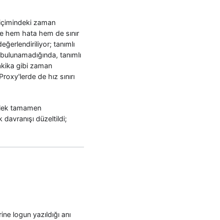
biçimindeki zaman
 ve hem hata hem de sınır
ğerlendiriliyor; tanımlı
 bulunamadığında, tanımlı
dakika gibi zaman
Proxy'lerde de hız sınırı
llek tamamen
davranışı düzeltildi;
ine logun yazıldığı anı