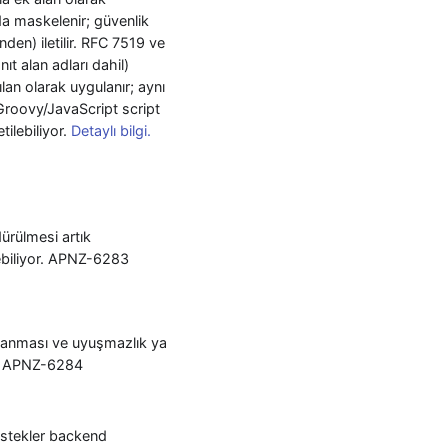
nda maskelenir; güvenlik
den) iletilir. RFC 7519 ve
ıt alan adları dahil)
lan olarak uygulanır; aynı
 Groovy/JavaScript script
ilebiliyor.
Detaylı bilgi.
dürülmesi artık
örebiliyor. APNZ-6283
rulanması ve uyuşmazlık ya
or. APNZ-6284
 istekler backend