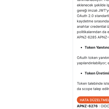
eklenecek şekilde iş
gereği imzalı JWT'ye
OAuth 2.0 standartla
kaydetme sırasında r
anahtar credential ü
politikalarından da 
APNZ-6285 APNZ-
Token Yanıtınd
OAuth token yanıtınd
yapılandırılabiliyor
Token Üretim
Token talebinde iste
da scope talep edil
HATA DÜZELTMEL
APNZ-6276
: OIDC