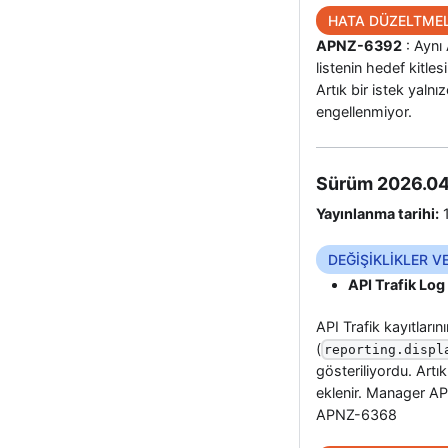
HATA DÜZELTMEL
APNZ-6392
: Aynı 
listenin hedef kitles
Artık bir istek yalnı
engellenmiyor.
Sürüm 2026.04
Yayınlanma tarihi:
1
DEĞİŞİKLİKLER V
API Trafik Lo
API Trafik kayıtları
(
reporting.displ
gösteriliyordu. Artı
eklenir. Manager AP
APNZ-6368