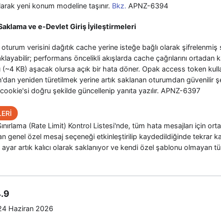
larak yeni konum modeline taşınır.
Bkz.
APNZ-6394
klama ve e-Devlet Giriş İyileştirmeleri
k oturum verisini dağıtık cache yerine isteğe bağlı olarak şifrelenmi
aklayabilir; performans öncelikli akışlarda cache çağrılarını ortadan k
ı (~4 KB) aşacak olursa açık bir hata döner. Opak access token kulla
n'dan yeniden türetilmek yerine artık saklanan oturumdan güvenilir şe
ookie'si doğru şekilde güncellenip yanıta yazılır. APNZ-6397
ERİ
Sınırlama (Rate Limit) Kontrol Listesi'nde, tüm hata mesajları için ort
n genel özel mesaj seçeneği etkinleştirilip kaydedildiğinde tekrar 
ayar artık kalıcı olarak saklanıyor ve kendi özel şablonu olmayan t
.9
4 Haziran 2026