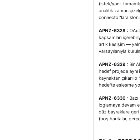
(istek/yanıt tamam
analitik zaman çizel
connector'lara klon
APNZ-6328
: OAut
kapsamları içerebil
artık kesişim — yaln
varsayılanıyla kuru
APNZ-6329
: Bir 
hedef projede aynı 
kaynaktan çıkarılıp 
hedefte eşleşme yo
APNZ-6330
: Bazı
loglamaya devam edi
düz bayraklara geri 
(boş haritalar, gerç