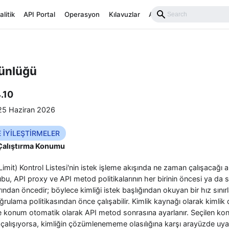
alitik
API Portal
Operasyon
Kılavuzlar
API Reference
Günlüğü
.10
5 Haziran 2026
E İYİLEŞTİRMELER
 Çalıştırma Konumu
Limit) Kontrol Listesi'nin istek işleme akışında ne zaman çalışacağı 
rubu, API proxy ve API metod politikalarının her birinin öncesi ya da
rından öncedir; böylece kimliği istek başlığından okuyan bir hız sınır
oğrulama politikasından önce çalışabilir. Kimlik kaynağı olarak kiml
nde konum otomatik olarak API metod sonrasına ayarlanır. Seçilen ko
 çalışıyorsa, kimliğin çözümlenememe olasılığına karşı arayüzde uyar