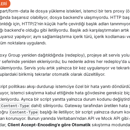
ERİ
ipart/form-data ile dosya yükleme istekleri, istemci bir ters proxy (
ğında başarısız olabiliyor, dosya backend'e ulaşmıyordu. HTTP başl
tırıldığı için, HTTP/2'nin küçük harfe çevirdiği başlık adları tanınmıy
ığı backend'e olduğu gibi iletiliyordu. Başlık adı karşılaştırmaları ar
arsız yapılıyor; aynı sağlamlaştırma içerik türü, içerik kodlaması v
i tüm noktalara uygulandı.
roxy Group yeniden dağıtıldığında (redeploy), projeye ait servis yolu
r seferinde yeniden ekleniyordu; bu nedenle adres her redeploy'da 
ülemiyordu. Servis yolu artık yalnızca bir kez uygulanıyor ve tekrar
plardaki birikmiş tekrarlar otomatik olarak düzeltiliyor.
cript politikası akışı durdurup istemciye özel bir hata yanıtı döndür
uyor, istemci sıkıştırma kabul ettiğinde hata gövdesine gereksiz b
leniyordu. Ayrıca bir script yanıtta yalnızca durum kodunu değişti
(
dahil) siliniyordu. Gateway tarafından üretilen hata ya
Content-Type
doğru
başlığı ile iletiliyor; bir script yalnızca durum 
Content-Type
ları korunuyor. Bunun yanında Veritabanı'ndan API ve Mock API gibi
tlar,
Client Accept-Encoding'e göre Otomatik
sıkıştırma modunda 