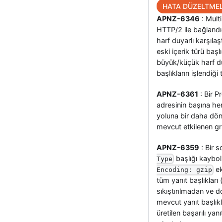
HATA DÜZELTMEL
APNZ-6346
: Mult
HTTP/2 ile bağlandı
harf duyarlı karşılaş
eski içerik türü başl
büyük/küçük harf duy
başlıkların işlendiğ
APNZ-6361
: Bir P
adresinin başına he
yoluna bir daha dön
mevcut etkilenen gru
APNZ-6359
: Bir s
başlığı kaybol
Type
ek
Encoding: gzip
tüm yanıt başlıkları 
sıkıştırılmadan ve 
mevcut yanıt başlık
üretilen başarılı yanı