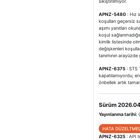
sıkıştırılmıyor.
APNZ-5480
: Hız 
koşulları geçersiz s
aşımı yanıtları okun
koşul sağlanmadığın
kimlik listesinde olm
değişkenleri koşullar
tanımının arayüzde 
APNZ-6375
: STS 
kapatılamıyordu; en 
önbellek artık tamam
Sürüm 2026.04
Yayınlanma tarihi:
0
HATA DÜZELTMEL
APNZ-6325
: API t