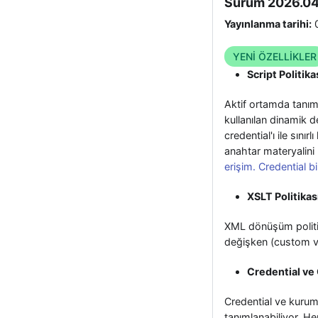
Sürüm 2026.04
Yayınlanma tarihi:
0
YENİ ÖZELLİKLER
Script Politik
Aktif ortamda tanıml
kullanılan dinamik 
credential'ı ile sınır
anahtar materyalini (
erişim.
Credential bi
XSLT Politika
XML dönüşüm politik
değişken (custom va
Credential ve
Credential ve kurum
tanımlanabiliyor. He