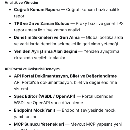
Analitik ve Yönetim
Coğrafi Konum Raporu
— Coğrafi konum bazlı analitik
rapor
TPS ve Zirve Zaman Bulucu
— Proxy bazlı ve genel TPS
raporlaması ile zirve zaman analizi
Denetim Sekmeleri ve Geri Alma
— Global politikalarda
ve varlıklarda denetim sekmeleri ile geri alma yeteneği
Yeniden Ayrıştırma Alan Seçimi
— Yeniden ayrıştırma
ekranında seçilebilir alanlar
API Portal ve Geliştirici Deneyimi
API Portal Dokümantasyon, Bilet ve Değerlendirme
—
API Portal'da dokümantasyon, bilet ve değerlendirme
sistemi
Spec Editör (WSDL / OpenAPI)
— Portal üzerinden
WSDL ve OpenAPI spec düzenleme
Endpoint Mock Yanıt
— Endpoint seviyesinde mock
yanıt tanımı
MCP Sunucu Yetenekleri
— Mevcut MCP yapısına yeni