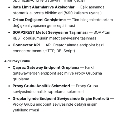
optimizasyonu ile Gateway mimari geçişi
Rate Limit Alarmları ve Aksiyonlar
— Eşik aşımında
otomatik e-posta bildirimleri (%90 kullanım uyarısı)
Ortam Değişkeni Genişletme
— Tüm bileşenlerde ortam
değişkeni yapısının genelleştirilmesi
SOAP2REST Metot Seviyesine Taşınması
— SOAP'tan
REST dönüşümünün metot seviyesine taşınması
Connector API
— API Creator altında endpoint bazlı
connector tanımı (HTTP, DB, Script)
API Proxy Grubu
Çapraz Gateway Endpoint Gruplama
— Farklı
gateway'lerden endpoint seçimi ve Proxy Grubu'na
gruplama
Proxy Grubu Analitik Sekmeleri
— Proxy Grubu
seviyesinde analitik raporlama sekmeleri
Gruplar İçinde Endpoint Seviyesinde Erişim Kontrolü
—
Proxy Grubu endpoint seviyesinde detaylı erişim
yetkilendirmesi