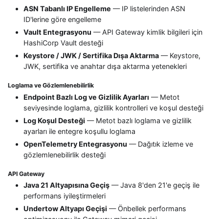
ASN Tabanlı IP Engelleme
— IP listelerinden ASN
ID'lerine göre engelleme
Vault Entegrasyonu
— API Gateway kimlik bilgileri için
HashiCorp Vault desteği
Keystore / JWK / Sertifika Dışa Aktarma
— Keystore,
JWK, sertifika ve anahtar dışa aktarma yetenekleri
Loglama ve Gözlemlenebilirlik
Endpoint Bazlı Log ve Gizlilik Ayarları
— Metot
seviyesinde loglama, gizlilik kontrolleri ve koşul desteği
Log Koşul Desteği
— Metot bazlı loglama ve gizlilik
ayarları ile entegre koşullu loglama
OpenTelemetry Entegrasyonu
— Dağıtık izleme ve
gözlemlenebilirlik desteği
API Gateway
Java 21 Altyapısına Geçiş
— Java 8'den 21'e geçiş ile
performans iyileştirmeleri
Undertow Altyapı Geçişi
— Önbellek performans