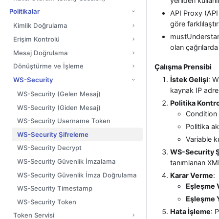
yeniden kullanıl
Politikalar
API Proxy (API
göre farklılaşt
Kimlik Doğrulama
mustUnderstand
Erişim Kontrolü
olan çağrılarda
Mesaj Doğrulama
Dönüştürme ve İşleme
Çalışma Prensibi
İstek Gelişi
: W
WS-Security
kaynak IP adresi
WS-Security (Gelen Mesaj)
Politika Kontr
WS-Security (Giden Mesaj)
Condition 
WS-Security Username Token
Politika ak
WS-Security Şifreleme
Variable k
WS-Security Decrypt
WS-Security Ş
WS-Security Güvenlik İmzalama
tanımlanan XML 
WS-Security Güvenlik İmza Doğrulama
Karar Verme
:
Eşleşme 
WS-Security Timestamp
Eşleşme 
WS-Security Token
Hata İşleme
: 
Token Servisi