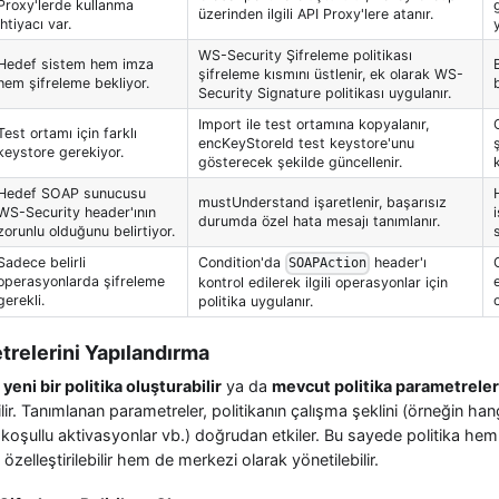
Proxy'lerde kullanma
üzerinden ilgili API Proxy'lere atanır.
ihtiyacı var.
y
WS-Security Şifreleme politikası
Hedef sistem hem imza
şifreleme kısmını üstlenir, ek olarak WS-
hem şifreleme bekliyor.
Security Signature politikası uygulanır.
Import ile test ortamına kopyalanır,
Test ortamı için farklı
encKeyStoreId test keystore'unu
keystore gerekiyor.
gösterecek şekilde güncellenir.
Hedef SOAP sunucusu
mustUnderstand işaretlenir, başarısız
WS-Security header'ının
durumda özel hata mesajı tanımlanır.
zorunlu olduğunu belirtiyor.
Sadece belirli
Condition'da
header'ı
SOAPAction
operasyonlarda şifreleme
kontrol edilerek ilgili operasyonlar için
gerekli.
politika uygulanır.
trelerini Yapılandırma
ı
yeni bir politika oluşturabilir
ya da
mevcut politika parametreleri
bilir. Tanımlanan parametreler, politikanın çalışma şeklini (örneğin hangi 
, koşullu aktivasyonlar vb.) doğrudan etkiler. Bu sayede politika he
özelleştirilebilir hem de merkezi olarak yönetilebilir.