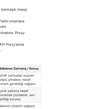
ek karmaşık mesaj
Farklı ortamlara
kanı.
e yönetme. Proxy
 API Proxy'lerde
.
Beklenen Davranış / Sonuç
SOAP zarfındaki müşteri
bilgisi şifrelenir, hedef
sistem gerekliliği sağlanır.
İçerik yalnızca hedef
sistemde çözülebilir, veri
izliliği korunur.
Merkezi yönetim sağlanır,