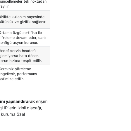
güncellemeler tek noktadan
ayılır.
Birlikte kullanım sayesinde
bütünlük ve gizlilik sağlanır.
Ortama özgü sertifika ile
şifreleme devam eder, canlı
konfigürasyon korunur.
Hedef servis header'ı
işlemiyorsa hata döner,
sorun hızlıca tespit edilir.
Gereksiz şifreleme
engellenir, performans
optimize edilir.
ni yapılandırarak
erişim
IP'lerin izinli olacağı,
m kuruma özel