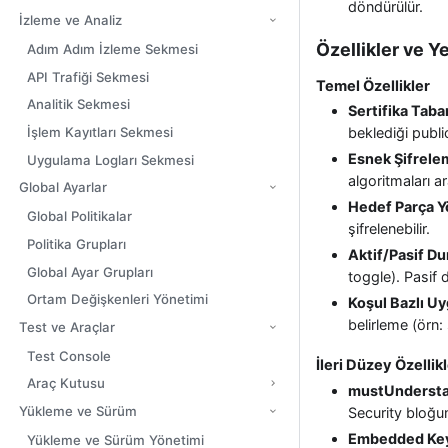
döndürülür.
İzleme ve Analiz
Özellikler ve Y
Adım Adım İzleme Sekmesi
API Trafiği Sekmesi
Temel Özellikler
Analitik Sekmesi
Sertifika Taba
İşlem Kayıtları Sekmesi
beklediği public
Esnek Şifrele
Uygulama Logları Sekmesi
algoritmaları a
Global Ayarlar
Hedef Parça Y
Global Politikalar
şifrelenebilir.
Politika Grupları
Aktif/Pasif D
Global Ayar Grupları
toggle). Pasif
Ortam Değişkenleri Yönetimi
Koşul Bazlı U
belirleme (örn:
Test ve Araçlar
Test Console
İleri Düzey Özellik
Araç Kutusu
mustUndersta
Yükleme ve Sürüm
Security bloğun
Embedded Key
Yükleme ve Sürüm Yönetimi