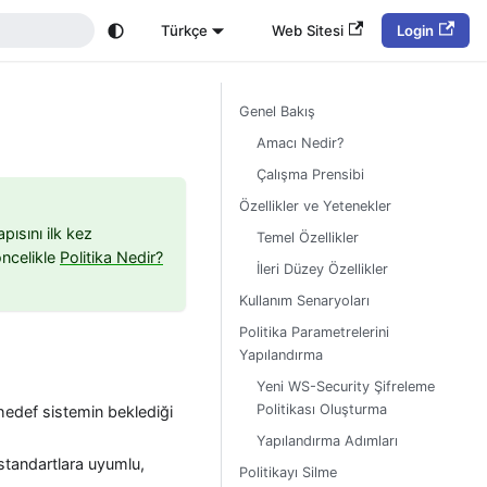
Türkçe
Web Sitesi
Login
Genel Bakış
Amacı Nedir?
Çalışma Prensibi
Özellikler ve Yetenekler
pısını ilk kez
Temel Özellikler
öncelikle
Politika Nedir?
İleri Düzey Özellikler
Kullanım Senaryoları
Politika Parametrelerini
Yapılandırma
Yeni WS-Security Şifreleme
Politikası Oluşturma
hedef sistemin beklediği
Yapılandırma Adımları
l standartlara uyumlu,
Politikayı Silme