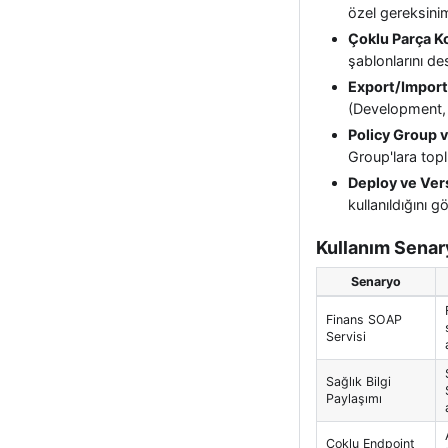
özel gereksiniml
Çoklu Parça K
şablonlarını de
Export/Import 
(Development, 
Policy Group 
Group'lara topl
Deploy ve Ver
kullanıldığını 
Kullanım Senar
Senaryo
Finans SOAP
Servisi
Sağlık Bilgi
Paylaşımı
Çoklu Endpoint