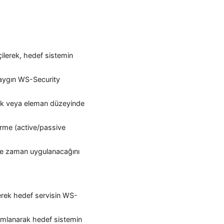
çilerek, hedef sistemin
ygın WS-Security
rik veya eleman düzeyinde
irme (active/passive
n ne zaman uygulanacağını
rek hedef servisin WS-
nımlanarak hedef sistemin