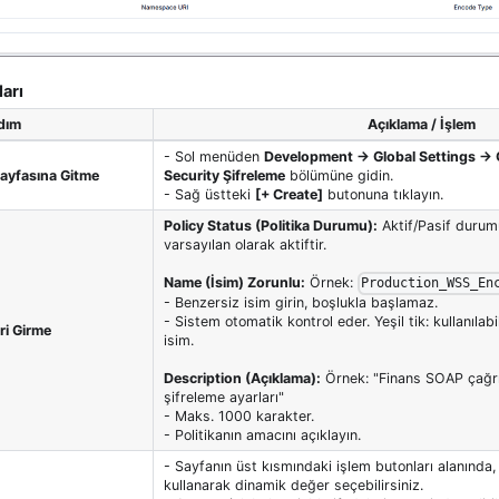
arı
dım
Açıklama / İşlem
- Sol menüden
Development → Global Settings → 
ayfasına Gitme
Security Şifreleme
bölümüne gidin.
- Sağ üstteki
[+ Create]
butonuna tıklayın.
Policy Status (Politika Durumu):
Aktif/Pasif durumu 
varsayılan olarak aktiftir.
Name (İsim) Zorunlu:
Örnek:
Production_WSS_En
- Benzersiz isim girin, boşlukla başlamaz.
- Sistem otomatik kontrol eder. Yeşil tik: kullanılabi
ri Girme
isim.
Description (Açıklama):
Örnek: "Finans SOAP çağrıl
şifreleme ayarları"
- Maks. 1000 karakter.
- Politikanın amacını açıklayın.
- Sayfanın üst kısmındaki işlem butonları alanında
kullanarak dinamik değer seçebilirsiniz.