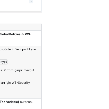
Global Policies → WS-
gösterir. Yeni politikalar
crypt
lir. Kırmızı çarpı: mevcut
arı için WS-Security
,
[<> Variable]
butonunu