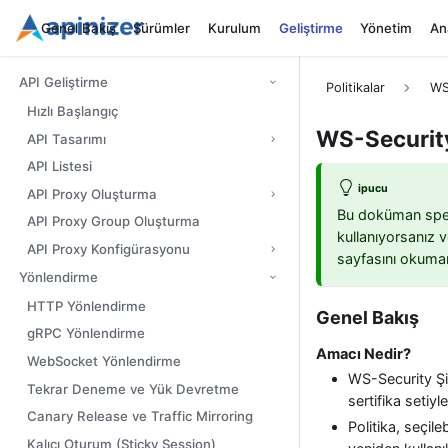
Genel Bakış
Sürümler
Kurulum
Geliştirme
Yönetim
Ana
API Geliştirme
Politikalar
WS
Hızlı Başlangıç
WS-Security
API Tasarımı
API Listesi
ipucu
API Proxy Oluşturma
Bu doküman spesif
API Proxy Group Oluşturma
kullanıyorsanız v
API Proxy Konfigürasyonu
sayfasını okumanı
Yönlendirme
HTTP Yönlendirme
Genel Bakış
gRPC Yönlendirme
Amacı Nedir?
WebSocket Yönlendirme
WS-Security Şi
Tekrar Deneme ve Yük Devretme
sertifika setiyl
Canary Release ve Traffic Mirroring
Politika, seçile
Kalıcı Oturum (Sticky Session)