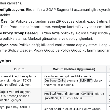
eri karşılanır.
onfigürasyonu
: Birden fazla SOAP Segment'i eşzamanlı şifreleyer
stekler.
Özelliği
: Politika yapılandırmasını ZIP dosyası olarak export etme. 
Test, Production) import etme. Versiyon kontrolü ve yedekleme im
ve Proxy Group Desteği
: Birden fazla politikayı Policy Group içind
u politika atama. Merkezi güncelleme ve deploy işlemleri.
siyonlama
: Politika değişikliklerini canlı ortama deploy etme. Hangi
görme (Policy Usage). Proxy Group ve Policy Group kullanım raporları
yoları
Durum
Çözüm (Politika Uygulaması)
Finansal kredi hesaplama
Keystore'dan ilgili sertifika seçilir,
servisi, müşteri TCKN
elemanı
olarak
CustomerInfo
ELEMENT
alanını şifreli bekliyor.
encPartList'e eklenir.
Sağlık verileri taşıyan
elemanı
olarak
MedicalRecord
CONTENT
SOAP mesajı hassas
işaretlenir, AES-256 seçilir.
alanları içeriyor.
g
Aynı politikayı farklı API
Global politika oluşturulur, Policy Group