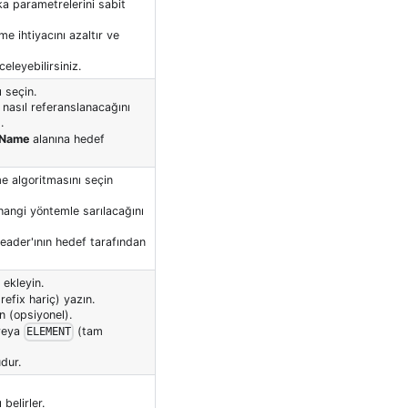
ka parametrelerini sabit
e ihtiyacını azaltır ve
eleyebilirsiniz.
 seçin.
 nasıl referanslanacağını
).
 Name
alanına hedef
me algoritmasını seçin
hangi yöntemle sarılacağını
ader'ının hedef tarafından
 ekleyin.
efix hariç) yazın.
n (opsiyonel).
 veya
(tam
ELEMENT
dur.
belirler.