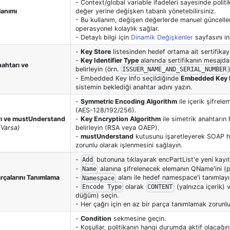
- Context/global variable ifadeleri sayesinde politi
lanımı
değer yerine değişken tabanlı yönetebilirsiniz.
- Bu kullanım, değişen değerlerde manuel güncellem
operasyonel kolaylık sağlar.
- Detaylı bilgi için
Dinamik Değişkenler
sayfasını inc
-
Key Store
listesinden hedef ortama ait sertifikayı
-
Key Identifier Type
alanında sertifikanın mesajda
ahtarı ve
belirleyin (örn.
ISSUER_NAME_AND_SERIAL_NUMBER
- Embedded Key Info seçildiğinde
Embedded Key
sistemin beklediği anahtar adını yazın.
-
Symmetric Encoding Algorithm
ile içerik şifrele
(AES-128/192/256).
rı ve mustUnderstand
-
Key Encryption Algorithm
ile simetrik anahtarın 
(Varsa)
belirleyin (RSA veya OAEP).
-
mustUnderstand
kutusunu işaretleyerek SOAP he
zorunlu olarak işlenmesini sağlayın.
-
butonuna tıklayarak encPartList'e yeni kayıt
Add
-
alanına şifrelenecek elemanın QName'ini (pr
Name
rçalarını Tanımlama
-
alanı ile hedef namespace'i tanımlayı
Namespace
-
olarak
(yalnızca içerik)
Encode Type
CONTENT
düğüm) seçin.
- Her çağrı için en az bir parça tanımlamak zorunlu
-
Condition
sekmesine geçin.
- Koşullar, politikanın hangi durumda aktif olacağını 