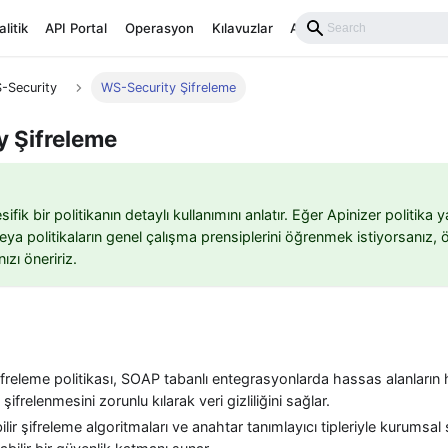
litik
API Portal
Operasyon
Kılavuzlar
API Reference
-Security
WS-Security Şifreleme
 Şifreleme
ik bir politikanın detaylı kullanımını anlatır. Eğer Apinizer politika ya
eya politikaların genel çalışma prensiplerini öğrenmek istiyorsanız, 
zı öneririz.
freleme politikası, SOAP tabanlı entegrasyonlarda hassas alanların 
e şifrelenmesini zorunlu kılarak veri gizliliğini sağlar.
bilir şifreleme algoritmaları ve anahtar tanımlayıcı tipleriyle kurumsa