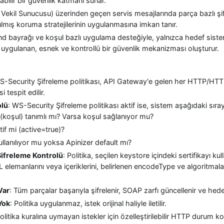
abilir bir güvenlik katmanı sunar.
 Vekil Sunucusu) üzerinden geçen servis mesajlarında parça bazlı şi
ırılmış koruma stratejilerinin uygulanmasına imkan tanır.
 bayrağı ve koşul bazlı uygulama desteğiyle, yalnızca hedef sist
 uygulanan, esnek ve kontrollü bir güvenlik mekanizması oluşturur.
S-Security Şifreleme politikası, API Gateway'e gelen her HTTP/HTTPS
 tespit edilir.
olü
: WS-Security Şifreleme politikası aktif ise, sistem aşağıdaki sıra
(koşul) tanımlı mı? Varsa koşul sağlanıyor mu?
tif mi (active=true)?
ullanılıyor mu yoksa Apinizer default mı?
ifreleme Kontrolü
: Politika, seçilen keystore içindeki sertifikayı ku
elemanlarını veya içeriklerini, belirlenen encodeType ve algoritmalarl
Var
: Tüm parçalar başarıyla şifrelenir, SOAP zarfı güncellenir ve hede
Yok
: Politika uygulanmaz, istek orijinal haliyle iletilir.
Politika kuralına uymayan istekler için özelleştirilebilir HTTP durum 