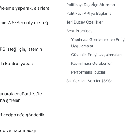
Politikayı Dışa/İçe Aktarma
freleme yaparak, alanlara
Politikayı API'ye Bağlama
İleri Düzey Özellikler
emin WS-Security desteği
Best Practices
Yapılması Gerekenler ve En İyi
Uygulamalar
 isteği için, istemin
Güvenlik En İyi Uygulamaları
yla kontrol yapar:
Kaçınılması Gerekenler
Performans İpuçları
Sık Sorulan Sorular (SSS)
llanarak encPartList'te
a şifreler.
f endpoint'e gönderilir.
kodu ve hata mesajı