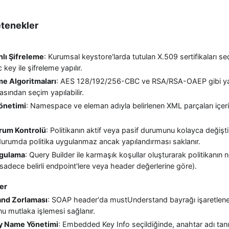
etenekler
nlı Şifreleme
: Kurumsal keystore'larda tutulan X.509 sertifikaları se
 key ile şifreleme yapılır.
me Algoritmaları
: AES 128/192/256-CBC ve RSA/RSA-OAEP gibi ya
rasından seçim yapılabilir.
önetimi
: Namespace ve eleman adıyla belirlenen XML parçaları içe
urum Kontrolü
: Politikanın aktif veya pasif durumunu kolayca değişt
 durumda politika uygulanmaz ancak yapılandırması saklanır.
ygulama
: Query Builder ile karmaşık koşullar oluşturarak politikanı
 sadece belirli endpoint'lere veya header değerlerine göre).
ler
nd Zorlaması
: SOAP header'da mustUnderstand bayrağı işaretlene
u mutlaka işlemesi sağlanır.
 Name Yönetimi
: Embedded Key Info seçildiğinde, anahtar adı ta