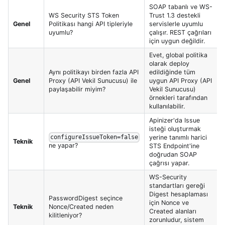
SOAP tabanlı ve WS-
WS Security STS Token
Trust 1.3 destekli
Genel
Politikası hangi API tipleriyle
servislerle uyumlu
uyumlu?
çalışır. REST çağrıları
için uygun değildir.
Evet, global politika
olarak deploy
Aynı politikayı birden fazla API
edildiğinde tüm
Genel
Proxy (API Vekil Sunucusu) ile
uygun API Proxy (API
paylaşabilir miyim?
Vekil Sunucusu)
örnekleri tarafından
kullanılabilir.
Apinizer'da Issue
isteği oluşturmak
yerine tanımlı harici
configureIssueToken=false
Teknik
ne yapar?
STS Endpoint'ine
doğrudan SOAP
çağrısı yapar.
WS-Security
standartları gereği
Digest hesaplaması
PasswordDigest seçince
için Nonce ve
Teknik
Nonce/Created neden
Created alanları
kilitleniyor?
zorunludur, sistem