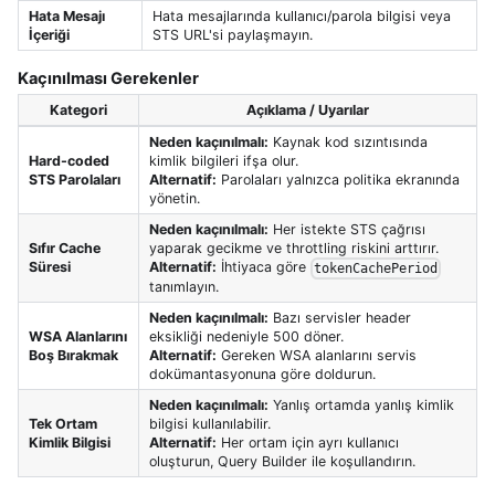
Hata Mesajı
Hata mesajlarında kullanıcı/parola bilgisi veya
İçeriği
STS URL'si paylaşmayın.
Kaçınılması Gerekenler
Kategori
Açıklama / Uyarılar
Neden kaçınılmalı:
Kaynak kod sızıntısında
Hard-coded
kimlik bilgileri ifşa olur.
STS Parolaları
Alternatif:
Parolaları yalnızca politika ekranında
yönetin.
Neden kaçınılmalı:
Her istekte STS çağrısı
Sıfır Cache
yaparak gecikme ve throttling riskini arttırır.
Süresi
Alternatif:
İhtiyaca göre
tokenCachePeriod
tanımlayın.
Neden kaçınılmalı:
Bazı servisler header
WSA Alanlarını
eksikliği nedeniyle 500 döner.
Boş Bırakmak
Alternatif:
Gereken WSA alanlarını servis
dokümantasyonuna göre doldurun.
Neden kaçınılmalı:
Yanlış ortamda yanlış kimlik
Tek Ortam
bilgisi kullanılabilir.
Kimlik Bilgisi
Alternatif:
Her ortam için ayrı kullanıcı
oluşturun, Query Builder ile koşullandırın.