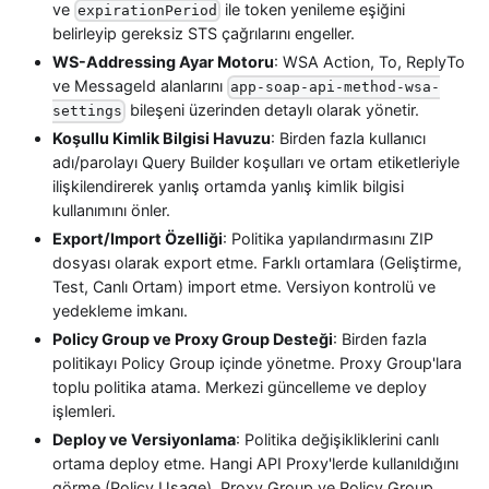
ve
ile token yenileme eşiğini
expirationPeriod
belirleyip gereksiz STS çağrılarını engeller.
WS-Addressing Ayar Motoru
: WSA Action, To, ReplyTo
ve MessageId alanlarını
app-soap-api-method-wsa-
bileşeni üzerinden detaylı olarak yönetir.
settings
Koşullu Kimlik Bilgisi Havuzu
: Birden fazla kullanıcı
adı/parolayı Query Builder koşulları ve ortam etiketleriyle
ilişkilendirerek yanlış ortamda yanlış kimlik bilgisi
kullanımını önler.
Export/Import Özelliği
: Politika yapılandırmasını ZIP
dosyası olarak export etme. Farklı ortamlara (Geliştirme,
Test, Canlı Ortam) import etme. Versiyon kontrolü ve
yedekleme imkanı.
Policy Group ve Proxy Group Desteği
: Birden fazla
politikayı Policy Group içinde yönetme. Proxy Group'lara
toplu politika atama. Merkezi güncelleme ve deploy
işlemleri.
Deploy ve Versiyonlama
: Politika değişikliklerini canlı
ortama deploy etme. Hangi API Proxy'lerde kullanıldığını
görme (Policy Usage). Proxy Group ve Policy Group