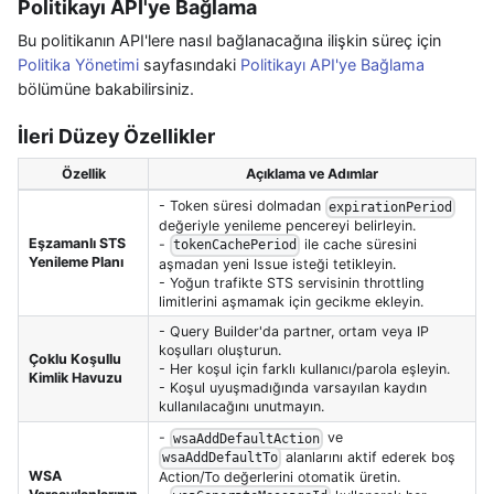
Politikayı API'ye Bağlama
Bu politikanın API'lere nasıl bağlanacağına ilişkin süreç için
Politika Yönetimi
sayfasındaki
Politikayı API'ye Bağlama
bölümüne bakabilirsiniz.
İleri Düzey Özellikler
Özellik
Açıklama ve Adımlar
- Token süresi dolmadan
expirationPeriod
değeriyle yenileme pencereyi belirleyin.
Eşzamanlı STS
-
ile cache süresini
tokenCachePeriod
Yenileme Planı
aşmadan yeni Issue isteği tetikleyin.
- Yoğun trafikte STS servisinin throttling
limitlerini aşmamak için gecikme ekleyin.
- Query Builder'da partner, ortam veya IP
koşulları oluşturun.
Çoklu Koşullu
- Her koşul için farklı kullanıcı/parola eşleyin.
Kimlik Havuzu
- Koşul uyuşmadığında varsayılan kaydın
kullanılacağını unutmayın.
-
ve
wsaAddDefaultAction
alanlarını aktif ederek boş
wsaAddDefaultTo
WSA
Action/To değerlerini otomatik üretin.