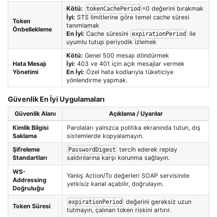
Kötü:
=0 değerini bırakmak
tokenCachePeriod
İyi:
STS limitlerine göre temel cache süresi
Token
tanımlamak
Önbellekleme
En İyi:
Cache süresini
ile
expirationPeriod
uyumlu tutup periyodik izlemek
Kötü:
Genel 500 mesajı döndürmek
Hata Mesajı
İyi:
403 ve 401 için açık mesajlar vermek
Yönetimi
En İyi:
Özel hata kodlarıyla tüketiciye
yönlendirme yapmak.
Güvenlik En İyi Uygulamaları
Güvenlik Alanı
Açıklama / Uyarılar
Kimlik Bilgisi
Parolaları yalnızca politika ekranında tutun, dış
Saklama
sistemlerde kopyalamayın.
Şifreleme
tercih ederek replay
PasswordDigest
Standartları
saldırılarına karşı korunma sağlayın.
WS-
Yanlış Action/To değerleri SOAP servisinde
Addressing
yetkisiz kanal açabilir, doğrulayın.
Doğruluğu
değerini gereksiz uzun
expirationPeriod
Token Süresi
tutmayın, çalınan token riskini artırır.