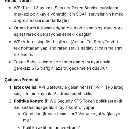
Amacı Nedir?
WS-Trust 1.3 uyumlu Security Token Service çağrılarını
merkezi politikayla yönettiği için SOAP servislerinin kimlik
doğrulamasını standartlaştırır.
Ortam bazlı kullanıcı adı/parola havuzlarını koşullara göre
eşleştirerek operasyonel esneklik sağlar.
WS-Addressing üst bilgilerini (Action, To, ReplyTo vb.)
tek noktadan yapılandırarak servis sağlayıcı çalışmalarını
hızlandırır.
Token önbellekleme ve zaman damgası ayarlarıyla
gereksiz STS trafiğini azaltır, gecikmeleri düşürür.
Çalışma Prensibi
İstek Gelişi
: API Gateway'e gelen her HTTP/HTTPS isteği
için, istemin kaynak IP adresi tespit edilir.
Politika Kontrolü
: WS Security STS Token politikası aktif
ise, sistem aşağıdaki sırayla kontrol yapar:
Condition (koşul) tanımlı mı? Varsa koşul sağlanıyor
mu?
Politika aktif mi (active=true)?