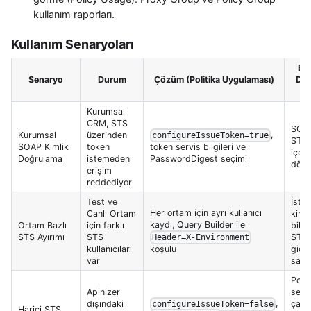
kullanım raporları.
Kullanım Senaryoları
Be
Senaryo
Durum
Çözüm (Politika Uygulaması)
Dav
S
Kurumsal
CRM, STS
SOAP
,
Kurumsal
üzerinden
configureIssueToken=true
STS 
token servis bilgileri ve
SOAP Kimlik
token
içeri
PasswordDigest seçimi
Doğrulama
istemeden
döne
erişim
reddediyor
Test ve
İste
Her ortam için ayrı kullanıcı
Canlı Ortam
kimli
kaydı, Query Builder ile
Ortam Bazlı
için farklı
bilgi
STS Ayırımı
STS
STS'
Header=X-Environment
koşulu
kullanıcıları
gider
var
sağl
Polit
Apinizer
serv
,
dışındaki
çağrı
configureIssueToken=false
Harici STS