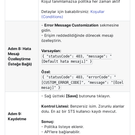
Koşul tanımlamazsa politika her zaman aktif
Detaylar için bakabilirsiniz:
Koşullar
(Conditions)
-
Error Message Customization
sekmesine
gidin.
- Erişim reddedildiğinde dönecek mesajı
özelleştirin.
Adım 8: Hata
Varsayılan:
Mesajı
{ "statusCode": 403, "message": "
Özelleştirme
[Default hata mesajı]" }
(İsteğe Bağlı)
Özel:
{ "statusCode": 403, "errorCode": "
[CUSTOM_ERROR_CODE]", "message": "[Özel
mesaj]" }
- Sağ üstteki
[Save]
butonuna tıklayın.
Kontrol Listesi:
Benzersiz isim. Zorunlu alanlar
dolu. En az bir STS kullanıcı kaydı mevcut.
Adım 9:
Kaydetme
Sonuç:
- Politika listeye eklenir.
- API'lere bağlanabilir.