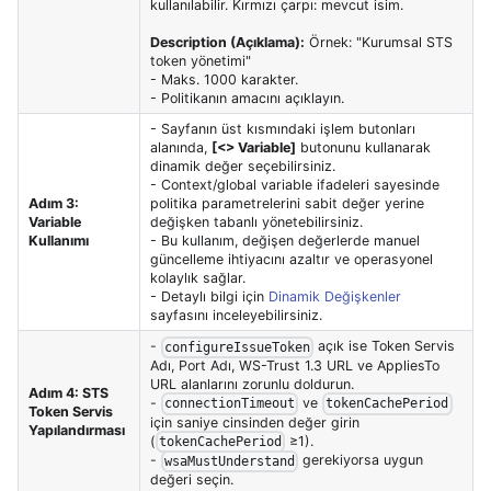
kullanılabilir. Kırmızı çarpı: mevcut isim.
Description (Açıklama):
Örnek: "Kurumsal STS
token yönetimi"
- Maks. 1000 karakter.
- Politikanın amacını açıklayın.
- Sayfanın üst kısmındaki işlem butonları
alanında,
[<> Variable]
butonunu kullanarak
dinamik değer seçebilirsiniz.
- Context/global variable ifadeleri sayesinde
Adım 3:
politika parametrelerini sabit değer yerine
Variable
değişken tabanlı yönetebilirsiniz.
Kullanımı
- Bu kullanım, değişen değerlerde manuel
güncelleme ihtiyacını azaltır ve operasyonel
kolaylık sağlar.
- Detaylı bilgi için
Dinamik Değişkenler
sayfasını inceleyebilirsiniz.
-
açık ise Token Servis
configureIssueToken
Adı, Port Adı, WS-Trust 1.3 URL ve AppliesTo
URL alanlarını zorunlu doldurun.
Adım 4: STS
-
ve
connectionTimeout
tokenCachePeriod
Token Servis
için saniye cinsinden değer girin
Yapılandırması
(
≥1).
tokenCachePeriod
-
gerekiyorsa uygun
wsaMustUnderstand
değeri seçin.