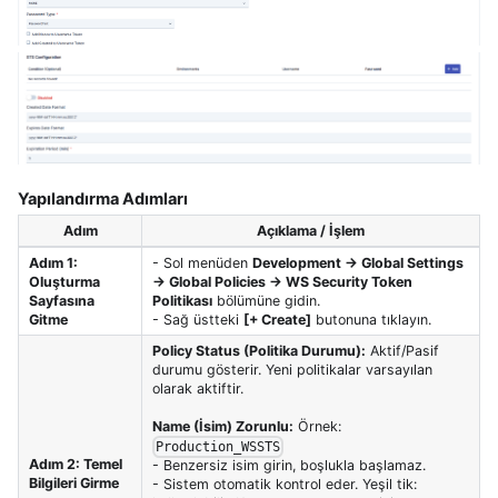
Yapılandırma Adımları
Adım
Açıklama / İşlem
Adım 1:
- Sol menüden
Development → Global Settings
Oluşturma
→ Global Policies → WS Security Token
Sayfasına
Politikası
bölümüne gidin.
Gitme
- Sağ üstteki
[+ Create]
butonuna tıklayın.
Policy Status (Politika Durumu):
Aktif/Pasif
durumu gösterir. Yeni politikalar varsayılan
olarak aktiftir.
Name (İsim) Zorunlu:
Örnek:
Production_WSSTS
Adım 2: Temel
- Benzersiz isim girin, boşlukla başlamaz.
Bilgileri Girme
- Sistem otomatik kontrol eder. Yeşil tik: