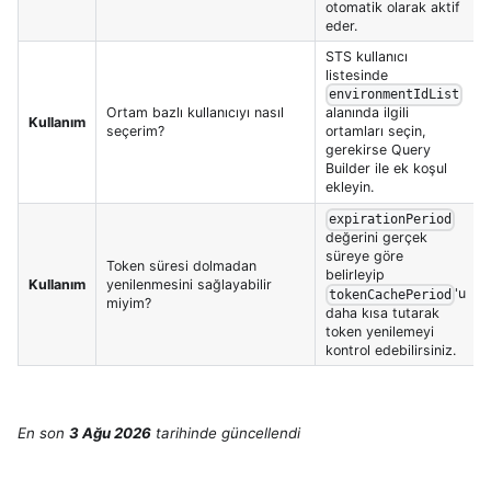
otomatik olarak aktif
eder.
STS kullanıcı
listesinde
environmentIdList
Ortam bazlı kullanıcıyı nasıl
alanında ilgili
Kullanım
seçerim?
ortamları seçin,
gerekirse Query
Builder ile ek koşul
ekleyin.
expirationPeriod
değerini gerçek
süreye göre
Token süresi dolmadan
belirleyip
Kullanım
yenilenmesini sağlayabilir
'u
tokenCachePeriod
miyim?
daha kısa tutarak
token yenilemeyi
kontrol edebilirsiniz.
En son
3 Ağu 2026
tarihinde
güncellendi