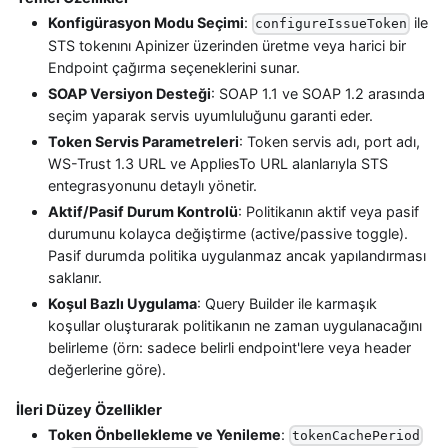
Konfigürasyon Modu Seçimi
:
ile
configureIssueToken
STS tokenını Apinizer üzerinden üretme veya harici bir
Endpoint çağırma seçeneklerini sunar.
SOAP Versiyon Desteği
: SOAP 1.1 ve SOAP 1.2 arasında
seçim yaparak servis uyumluluğunu garanti eder.
Token Servis Parametreleri
: Token servis adı, port adı,
WS-Trust 1.3 URL ve AppliesTo URL alanlarıyla STS
entegrasyonunu detaylı yönetir.
Aktif/Pasif Durum Kontrolü
: Politikanın aktif veya pasif
durumunu kolayca değiştirme (active/passive toggle).
Pasif durumda politika uygulanmaz ancak yapılandırması
saklanır.
Koşul Bazlı Uygulama
: Query Builder ile karmaşık
koşullar oluşturarak politikanın ne zaman uygulanacağını
belirleme (örn: sadece belirli endpoint'lere veya header
değerlerine göre).
İleri Düzey Özellikler
Token Önbellekleme ve Yenileme
:
tokenCachePeriod