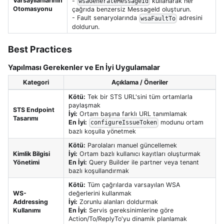
Varsayılanlarının
-
kullanarak her
wsaGenerateMessageId
Otomasyonu
çağrıda benzersiz MessageId oluşturun.
- Fault senaryolarında
adresini
wsaFaultTo
doldurun.
Best Practices
Yapılması Gerekenler ve En İyi Uygulamalar
Kategori
Açıklama / Öneriler
Kötü:
Tek bir STS URL'sini tüm ortamlarla
paylaşmak
STS Endpoint
İyi:
Ortam başına farklı URL tanımlamak
Tasarımı
En İyi:
modunu ortam
configureIssueToken
bazlı koşulla yönetmek
Kötü:
Parolaları manuel güncellemek
Kimlik Bilgisi
İyi:
Ortam bazlı kullanıcı kayıtları oluşturmak
Yönetimi
En İyi:
Query Builder ile partner veya tenant
bazlı koşullandırmak
Kötü:
Tüm çağrılarda varsayılan WSA
WS-
değerlerini kullanmak
Addressing
İyi:
Zorunlu alanları doldurmak
Kullanımı
En İyi:
Servis gereksinimlerine göre
Action/To/ReplyTo'yu dinamik planlamak