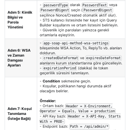
-
olarak
veya
passwordType
PasswordText
seçin (
PasswordDigest
PasswordDigest
Adım 5: Kimlik
seçilince Nonce/Created otomatik aktif olur).
Bilgisi ve
- STS kullanıcı listesinde her kayıt için Query
Parola
Builder koşullarını ve ortam listesini belirleyin.
Yönetimi
- Güvenlik için parolaları yalnızca gerekli
ortamlarla eşleştirin.
-
app-soap-api-method-wsa-settings
bileşeninde WSA Action, To, ReplyTo vb. alanları
Adım 6: WSA
doldurun.
ve Zaman
-
ve
createdDateFormat
expiresDateFormat
Damgası
alanlarını kurum standartlarına göre güncelleyin.
Ayarları
-
(dakika) ile token
expirationPeriod
geçerlilik süresini tanımlayın.
-
Condition
sekmesine geçin.
- Koşullar, politikanın hangi durumda aktif
olacağını belirler.
Örnekler:
- Ortam bazlı:
Header = X-Environment,
Adım 7: Koşul
Operator = Equals, Value = production
Tanımlama
- API Key bazlı:
Header = X-API-Key, Starts
(İsteğe Bağlı)
With = PROD-
- Endpoint bazlı:
Path = /api/admin/*