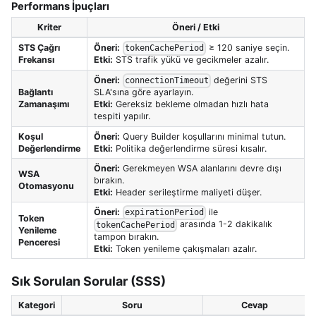
Performans İpuçları
Kriter
Öneri / Etki
STS Çağrı
Öneri:
≥ 120 saniye seçin.
tokenCachePeriod
Frekansı
Etki:
STS trafik yükü ve gecikmeler azalır.
Öneri:
değerini STS
connectionTimeout
Bağlantı
SLA'sına göre ayarlayın.
Zamanaşımı
Etki:
Gereksiz bekleme olmadan hızlı hata
tespiti yapılır.
Koşul
Öneri:
Query Builder koşullarını minimal tutun.
Değerlendirme
Etki:
Politika değerlendirme süresi kısalır.
Öneri:
Gerekmeyen WSA alanlarını devre dışı
WSA
bırakın.
Otomasyonu
Etki:
Header serileştirme maliyeti düşer.
Öneri:
ile
expirationPeriod
Token
arasında 1-2 dakikalık
tokenCachePeriod
Yenileme
tampon bırakın.
Penceresi
Etki:
Token yenileme çakışmaları azalır.
Sık Sorulan Sorular (SSS)
Kategori
Soru
Cevap