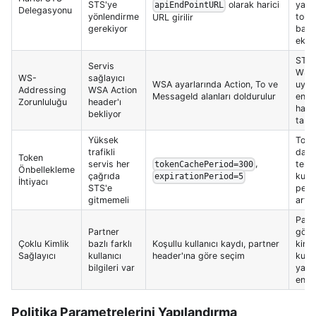
olarak harici
STS'ye
yapa
apiEndPointURL
Delegasyonu
yönlendirme
toke
URL girilir
gerekiyor
başl
ekler
STS 
Servis
WSA 
WS-
sağlayıcı
WSA ayarlarında Action, To ve
uyuml
Addressing
WSA Action
MessageId alanları doldurulur
ente
Zorunluluğu
header'ı
hata
bekliyor
tama
Yüksek
Toke
trafikli
daki
Token
,
servis her
tekr
tokenCachePeriod=300
Önbellekleme
çağrıda
kullan
expirationPeriod=5
İhtiyacı
STS'e
perf
gitmemeli
artar
Part
Partner
göre
Çoklu Kimlik
bazlı farklı
Koşullu kullanıcı kaydı, partner
kimli
Sağlayıcı
kullanıcı
header'ına göre seçim
kullan
bilgileri var
yanl
engel
Politika Parametrelerini Yapılandırma