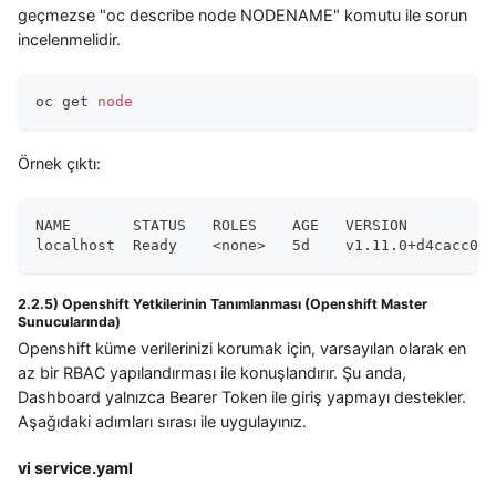
geçmezse "oc describe node NODENAME" komutu ile sorun
incelenmelidir.
oc get 
node
Örnek çıktı:
NAME       STATUS   ROLES    AGE   VERSION
localhost  Ready    <none>   5d    v1.11.0+d4cacc0
2.2.5) Openshift Yetkilerinin Tanımlanması (Openshift Master
Sunucularında)
Openshift küme verilerinizi korumak için, varsayılan olarak en
az bir RBAC yapılandırması ile konuşlandırır. Şu anda,
Dashboard yalnızca Bearer Token ile giriş yapmayı destekler.
Aşağıdaki adımları sırası ile uygulayınız.
vi service.yaml