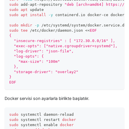
sudo
 add-apt-repository 
"deb [arch=amd64] https://do
sudo
apt
 update
sudo
apt
install
-y
 containerd.io docker-ce docker-c
sudo
mkdir
-p
 /etc/systemd/system/docker.service.d
sudo
tee
 /etc/docker/daemon.json 
<<
EOF
{
  "insecure-registries" : [ "172.30.0.0/16" ],
  "exec-opts": ["native.cgroupdriver=systemd"],
  "log-driver": "json-file",
  "log-opts": {
    "max-size": "100m"
  },
  "storage-driver": "overlay2"
}
EOF
Docker servisi son ayarlarla birlikte başlatılır.
sudo
 systemctl daemon-reload
sudo
 systemctl restart 
docker
sudo
 systemctl 
enable
docker