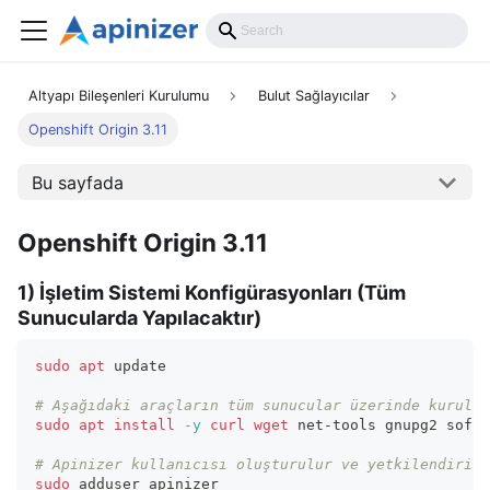
Altyapı Bileşenleri Kurulumu
Bulut Sağlayıcılar
Openshift Origin 3.11
Bu sayfada
Openshift Origin 3.11
1) İşletim Sistemi Konfigürasyonları (Tüm
Sunucularda Yapılacaktır)
sudo
apt
 update
# Aşağıdaki araçların tüm sunucular üzerinde kurulu 
sudo
apt
install
-y
curl
wget
 net-tools gnupg2 softw
# Apinizer kullanıcısı oluşturulur ve yetkilendirili
sudo
 adduser apinizer