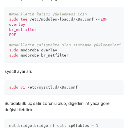
#Modüllerin kalıcı yüklenmesi için
sudo
tee
 /etc/modules-load.d/k8s.conf 
<<
EOF
overlay
br_netfilter
EOF
#Modüllerin çalışmakta olan sistemde yüklenmeleri iç
sudo
 modprobe overlay
sudo
 modprobe br_netfilter
sysctl ayarları:
sudo
vi
 /etc/sysctl.d/k8s.conf
Buradaki ilk üç satır zorunlu olup, diğerleri ihtiyaca göre
değiştirilebilinir.
net.bridge.bridge
-
nf
-
call
-
ip6tables = 1