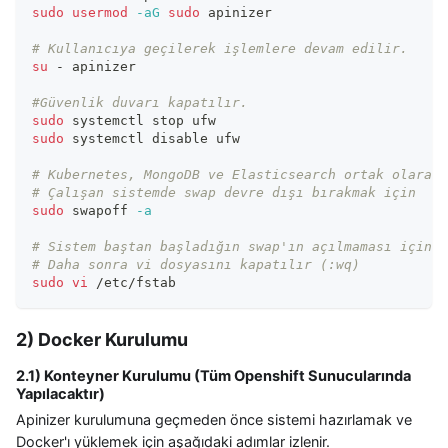
sudo
usermod
-aG
sudo
 apinizer
# Kullanıcıya geçilerek işlemlere devam edilir.
su
 - apinizer
#Güvenlik duvarı kapatılır.
sudo
 systemctl stop ufw
sudo
 systemctl disable ufw
# Kubernetes, MongoDB ve Elasticsearch ortak olarak 
# Çalışan sistemde swap devre dışı bırakmak için
sudo
 swapoff 
-a
# Sistem baştan başladığın swap'ın açılmaması için /
# Daha sonra vi dosyasını kapatılır (:wq)
sudo
vi
 /etc/fstab
2) Docker Kurulumu
2.1) Konteyner Kurulumu (Tüm Openshift Sunucularında
Yapılacaktır)
Apinizer kurulumuna geçmeden önce sistemi hazırlamak ve
Docker'ı yüklemek için aşağıdaki adımlar izlenir.