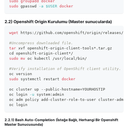
sudo
groupadd
docker
sudo
 gpasswd 
-a
$USER
docker
2.2) Openshift Origin Kurulumu (Master sunucularda)
wget
 https://github.com/openshift/origin/releases/do
#Uncompress downloaded file.
tar
 xvf openshift-origin-client-tools*.tar.gz
cd
 openshift-origin-client*/
sudo
mv
 oc kubectl /usr/local/bin/
#Verify installation of OpenShift client utility.
oc version
sudo
 systemctl restart 
docker
oc cluster up --public-hostname
=
YOURHOSTIP
oc login 
-u
 system:admin
oc adm policy add-cluster-role-to-user cluster-admin
oc login
2.2.1) Bash Auto-Completion (İsteğe Bağlı, Herhangi Bir Openshift
Master Sunucusunda)