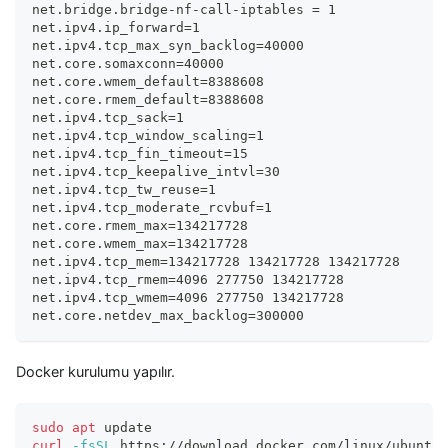
net.bridge.bridge
-
nf
-
call
-
iptables = 1
net.ipv4.ip_forward=1
net.ipv4.tcp_max_syn_backlog=40000
net.core.somaxconn=40000
net.core.wmem_default=8388608
net.core.rmem_default=8388608
net.ipv4.tcp_sack=1
net.ipv4.tcp_window_scaling=1
net.ipv4.tcp_fin_timeout=15
net.ipv4.tcp_keepalive_intvl=30
net.ipv4.tcp_tw_reuse=1
net.ipv4.tcp_moderate_rcvbuf=1
net.core.rmem_max=134217728
net.core.wmem_max=134217728
net.ipv4.tcp_mem=134217728 134217728 134217728
net.ipv4.tcp_rmem=4096 277750 134217728
net.ipv4.tcp_wmem=4096 277750 134217728
net.core.netdev_max_backlog=300000
Docker kurulumu yapılır.
sudo
apt
 update
curl
-fsSL
 https://download.docker.com/linux/ubuntu/