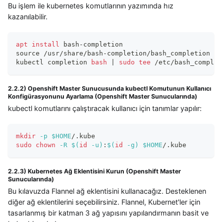
Bu işlem ile kubernetes komutlarının yazımında hız
kazanılabilir.
apt
install
 bash-completion
source
 /usr/share/bash-completion/bash_completion
kubectl completion 
bash
|
sudo
tee
 /etc/bash_complet
2.2.2) Openshift Master Sunucusunda kubectl Komutunun Kullanıcı
Konfigürasyonunu Ayarlama (Openshift Master Sunucularında)
kubectl komutlarını çalıştıracak kullanıcı için tanımlar yapılır:
mkdir
-p
$HOME
/.kube
sudo
chown
-R
$(
id
-u
)
:
$(
id
-g
)
$HOME
/.kube
2.2.3) Kubernetes Ağ Eklentisini Kurun (Openshift Master
Sunucularında)
Bu kılavuzda Flannel ağ eklentisini kullanacağız. Desteklenen
diğer ağ eklentilerini seçebilirsiniz. Flannel, Kubernet'ler için
tasarlanmış bir katman 3 ağ yapısını yapılandırmanın basit ve