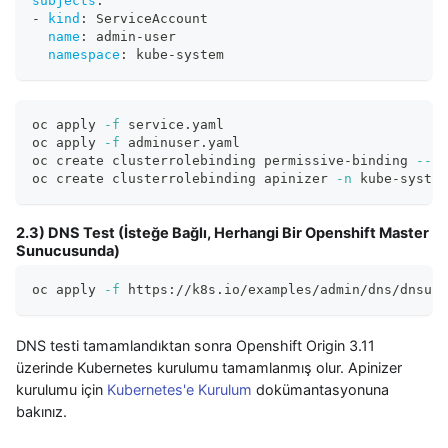
subjects
:
-
kind
:
 ServiceAccount
name
:
 admin
-
user
namespace
:
 kube
-
system
oc apply 
-f
 service.yaml
oc apply 
-f
 adminuser.yaml
oc create clusterrolebinding permissive-binding 
--cl
oc create clusterrolebinding apinizer 
-n
 kube-system
2.3) DNS Test (İsteğe Bağlı, Herhangi Bir Openshift Master
Sunucusunda)
oc apply 
-f
 https://k8s.io/examples/admin/dns/dnsuti
DNS testi tamamlandıktan sonra Openshift Origin 3.11
üzerinde Kubernetes kurulumu tamamlanmış olur. Apinizer
kurulumu için
Kubernetes'e Kurulum
dokümantasyonuna
bakınız.