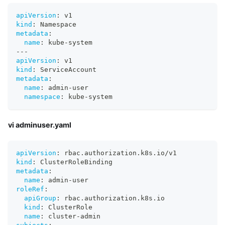
apiVersion
:
 v1
kind
:
 Namespace
metadata
:
name
:
 kube
-
system
---
apiVersion
:
 v1
kind
:
 ServiceAccount
metadata
:
name
:
 admin
-
user
namespace
:
 kube
-
system
vi adminuser.yaml
apiVersion
:
 rbac.authorization.k8s.io/v1
kind
:
 ClusterRoleBinding
metadata
:
name
:
 admin
-
user
roleRef
:
apiGroup
:
 rbac.authorization.k8s.io
kind
:
 ClusterRole
name
:
 cluster
-
admin