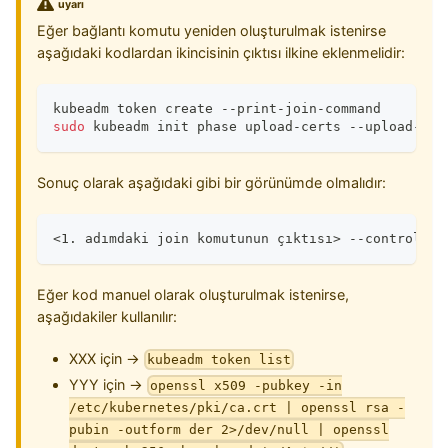
uyarı
Eğer bağlantı komutu yeniden oluşturulmak istenirse
aşağıdaki kodlardan ikincisinin çıktısı ilkine eklenmelidir:
kubeadm token create --print-join-command
sudo
 kubeadm init phase upload-certs --upload-cer
Sonuç olarak aşağıdaki gibi bir görünümde olmalıdır:
<1. adımdaki join komutunun çıktısı> --control-pl
Eğer kod manuel olarak oluşturulmak istenirse,
aşağıdakiler kullanılır:
XXX için →
kubeadm token list
YYY için →
openssl x509 -pubkey -in
/etc/kubernetes/pki/ca.crt | openssl rsa -
pubin -outform der 2>/dev/null | openssl