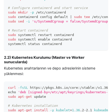
# Configure containerd and start service
sudo
mkdir
-p
 /etc/containerd
sudo
 containerd config default 
|
sudo
tee
 /etc/conta
sudo
sed
-i
's/SystemdCgroup = false/SystemdCgroup =
# Restart containerd
sudo
 systemctl restart containerd
sudo
 systemctl 
enable
 containerd
systemctl status containerd
2.2) Kubernetes Kurulumu (Master ve Worker
sunucularda)
Kubernetes anahtarlarının ve depo adreslerinin sisteme
yüklenmesi:
curl
-fsSL
 https://pkgs.k8s.io/core:/stable:/v1.36/d
echo
'deb [signed-by=/etc/apt/keyrings/kubernetes-ap
sudo
apt-get
 update
# Kubernetes installation
sudo
apt-get
install
-y
kubelet
=
1.36
.2-2.1 
kubeadm
=
1