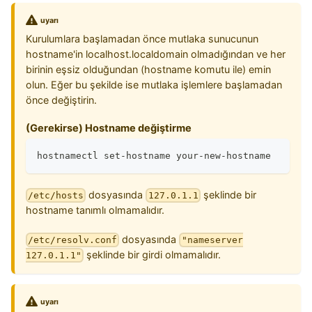
uyarı
Kurulumlara başlamadan önce mutlaka sunucunun
hostname'in localhost.localdomain olmadığından ve her
birinin eşsiz olduğundan (hostname komutu ile) emin
olun. Eğer bu şekilde ise mutlaka işlemlere başlamadan
önce değiştirin.
(Gerekirse) Hostname değiştirme
hostnamectl set-hostname your-new-hostname
dosyasında
şeklinde bir
/etc/hosts
127.0.1.1
hostname tanımlı olmamalıdır.
dosyasında
/etc/resolv.conf
"nameserver
şeklinde bir girdi olmamalıdır.
127.0.1.1"
uyarı