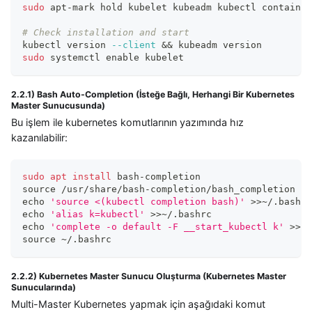
sudo
 apt-mark hold kubelet kubeadm kubectl container
# Check installation and start
kubectl version 
--client
&&
 kubeadm version
sudo
 systemctl 
enable
 kubelet
2.2.1) Bash Auto-Completion (İsteğe Bağlı, Herhangi Bir Kubernetes
Master Sunucusunda)
Bu işlem ile kubernetes komutlarının yazımında hız
kazanılabilir:
sudo
apt
install
 bash-completion
source
 /usr/share/bash-completion/bash_completion
echo
'source <(kubectl completion bash)'
>>
~/.bashrc
echo
'alias k=kubectl'
>>
~/.bashrc
echo
'complete -o default -F __start_kubectl k'
>>
~/
source
 ~/.bashrc
2.2.2) Kubernetes Master Sunucu Oluşturma (Kubernetes Master
Sunucularında)
Multi-Master Kubernetes yapmak için aşağıdaki komut