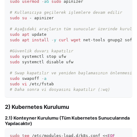
sudo
usermod
-aG
sudo
 apinizer
# Kullanıcıya geçilerek işlemlere devam edilir
sudo
su
 - apinizer
# Aşağıdaki araçların tüm sunucular üzerinde kurulu 
sudo
apt
 update
sudo
apt
install
-y
curl
wget
 net-tools gnupg2 softw
#Güvenlik duvarı kapatılır
sudo
 systemctl stop ufw
sudo
 systemctl disable ufw
# Swap kapatılır ve yeniden başlamasının önlenmesi i
sudo
 swapoff 
-a
sudo
vi
 /etc/fstab
# Daha sonra vi dosyasını kapatılır (:wq)
2) Kubernetes Kurulumu
2.1) Konteyner Kurulumu (Tüm Kubernetes Sunucularında
Yapılacaktır)
sudo
tee
 /etc/modules-load.d/k8s.conf 
<<
EOF