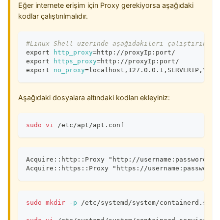
Eğer internete erişim için Proxy gerekiyorsa aşağıdaki
kodlar çalıştırılmalıdır.
#Linux Shell üzerinde aşağıdakileri çalıştırın:
export
http_proxy
=
http://proxyIp:port/
export
https_proxy
=
http://proxyIp:port/
export
no_proxy
=
localhost,127.0.0.1,SERVERIP,*.ho
Aşağıdaki dosyalara altındaki kodları ekleyiniz:
sudo
vi
 /etc/apt/apt.conf
Acquire::http::Proxy "http://username:password@pr
Acquire::https::Proxy "https://username:password@
sudo
mkdir
-p
 /etc/systemd/system/containerd.serv