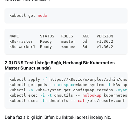
kubectl get 
node
NAME         STATUS   ROLES    AGE   VERSION
k8s-master   Ready    master   5d    v1.36.2
k8s-worker1  Ready    <none>   5d    v1.36.2
2.3) DNS Test (İsteğe Bağlı, Herhangi Bir Kubernetes
Master Sunucusunda)
kubectl apply 
-f
 https://k8s.io/examples/admin/dns/d
kubectl get pods 
--namespace
=
kube-system 
-l
 k8s-app
=
kubectl 
-n
 kube-system get configmap coredns 
-oyaml
kubectl 
exec
-i
-t
 dnsutils -- 
nslookup
 kubernetes.d
kubectl 
exec
-ti
 dnsutils -- 
cat
 /etc/resolv.conf
Daha fazla bilgi için lütfen bu linkteki adresi inceleyiniz.