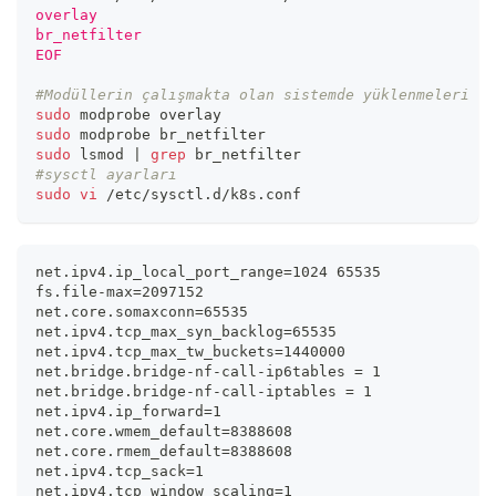
overlay
br_netfilter
EOF
#Modüllerin çalışmakta olan sistemde yüklenmeleri iç
sudo
 modprobe overlay
sudo
 modprobe br_netfilter
sudo
 lsmod 
|
grep
 br_netfilter
#sysctl ayarları
sudo
vi
 /etc/sysctl.d/k8s.conf
net.ipv4.ip_local_port_range=1024 65535
fs.file-max=2097152
net.core.somaxconn=65535
net.ipv4.tcp_max_syn_backlog=65535
net.ipv4.tcp_max_tw_buckets=1440000
net.bridge.bridge-nf-call-ip6tables = 1
net.bridge.bridge-nf-call-iptables = 1
net.ipv4.ip_forward=1
net.core.wmem_default=8388608
net.core.rmem_default=8388608
net.ipv4.tcp_sack=1
net.ipv4.tcp_window_scaling=1