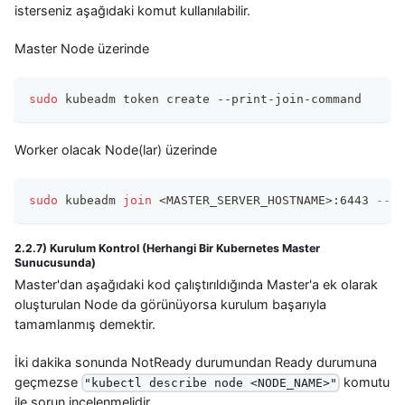
isterseniz aşağıdaki komut kullanılabilir.
Master Node üzerinde
sudo
 kubeadm token create --print-join-command
Worker olacak Node(lar) üzerinde
sudo
 kubeadm 
join
<
MASTER_SERVER_HOSTNAME
>
:6443 
--to
2.2.7) Kurulum Kontrol (Herhangi Bir Kubernetes Master
Sunucusunda)
Master'dan aşağıdaki kod çalıştırıldığında Master'a ek olarak
oluşturulan Node da görünüyorsa kurulum başarıyla
tamamlanmış demektir.
İki dakika sonunda NotReady durumundan Ready durumuna
geçmezse
komutu
"kubectl describe node <NODE_NAME>"
ile sorun incelenmelidir.