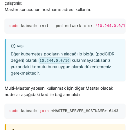
çalıştırılır:
Master sunucunun hostname adresi kullanılır.
sudo
 kubeadm init --pod-network-cidr 
"10.244.0.0/16"
bilgi
Eğer kubernetes podlarının alacağı ip bloğu (podCIDR
değeri) olarak
kullanmayacaksanız
10.244.0.0/16
yukarıdaki komutu buna uygun olarak düzenlemeniz
gerekmektedir.
Multi-Master yapısını kullanmak için diğer Master olacak
node'lar aşağıdaki kod ile bağlanmalıdır
sudo
 kubeadm 
join
<
MASTER_SERVER_HOSTNAME
>
:6443 
--to