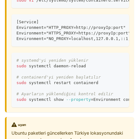
sudo
vi
 /etc/systemd/system/containerd.service.d/
[Service]
Environment="HTTP_PROXY=http://proxyIp:port"
Environment="HTTPS_PROXY=https://proxyIp:port"
Environment="NO_PROXY=localhost,127.0.0.1,::1,SER
# systemd'yi yeniden yüklenir
sudo
 systemctl daemon-reload
# containerd'yi yeniden başlatılır
sudo
 systemctl restart containerd
# Ayarların yüklendiğini kontrol edilir
sudo
 systemctl show 
--property
=
Environment contai
uyarı
Ubuntu paketleri güncellerken Türkiye lokasyonundaki