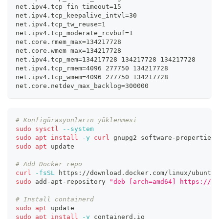
net.ipv4.tcp_fin_timeout=15
net.ipv4.tcp_keepalive_intvl=30
net.ipv4.tcp_tw_reuse=1
net.ipv4.tcp_moderate_rcvbuf=1
net.core.rmem_max=134217728
net.core.wmem_max=134217728
net.ipv4.tcp_mem=134217728 134217728 134217728
net.ipv4.tcp_rmem=4096 277750 134217728
net.ipv4.tcp_wmem=4096 277750 134217728
net.core.netdev_max_backlog=300000
# Konfigürasyonların yüklenmesi
sudo
sysctl
--system
sudo
apt
install
-y
curl
 gnupg2 software-properties-
sudo
apt
 update
# Add Docker repo
curl
-fsSL
 https://download.docker.com/linux/ubuntu/
sudo
 add-apt-repository 
"deb [arch=amd64] https://do
# Install containerd
sudo
apt
 update
sudo
apt
install
-y
 containerd.io