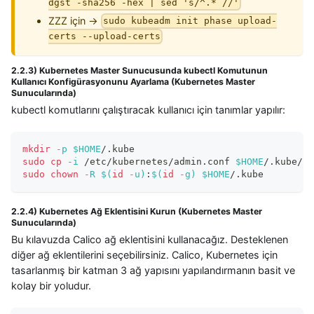
dgst -sha256 -hex | sed 's/^.* //'
ZZZ için →
sudo kubeadm init phase upload-
certs --upload-certs
2.2.3) Kubernetes Master Sunucusunda kubectl Komutunun
Kullanıcı Konfigürasyonunu Ayarlama (Kubernetes Master
Sunucularında)
kubectl komutlarını çalıştıracak kullanıcı için tanımlar yapılır:
mkdir
-p
$HOME
/.kube
sudo
cp
-i
 /etc/kubernetes/admin.conf 
$HOME
/.kube/co
sudo
chown
-R
$(
id
-u
)
:
$(
id
-g
)
$HOME
/.kube
2.2.4) Kubernetes Ağ Eklentisini Kurun (Kubernetes Master
Sunucularında)
Bu kılavuzda Calico ağ eklentisini kullanacağız. Desteklenen
diğer ağ eklentilerini seçebilirsiniz. Calico, Kubernetes için
tasarlanmış bir katman 3 ağ yapısını yapılandırmanın basit ve
kolay bir yoludur.