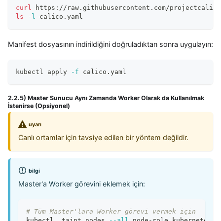
curl
 https://raw.githubusercontent.com/projectcalico
ls
-l
 calico.yaml
Manifest dosyasının indirildiğini doğruladıktan sonra uygulayın:
kubectl apply 
-f
 calico.yaml
2.2.5) Master Sunucu Aynı Zamanda Worker Olarak da Kullanılmak
İstenirse (Opsiyonel)
uyarı
Canlı ortamlar için tavsiye edilen bir yöntem değildir.
bilgi
Master'a Worker görevini eklemek için:
# Tüm Master'lara Worker görevi vermek için
kubectl  taint nodes 
--all
 node-role.kubernetes.i