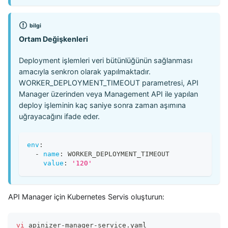
bilgi
Ortam Değişkenleri
Deployment işlemleri veri bütünlüğünün sağlanması
amacıyla senkron olarak yapılmaktadır.
WORKER_DEPLOYMENT_TIMEOUT parametresi, API
Manager üzerinden veya Management API ile yapılan
deploy işleminin kaç saniye sonra zaman aşımına
uğrayacağını ifade eder.
env
:
-
name
:
 WORKER_DEPLOYMENT_TIMEOUT
value
:
'120'
API Manager için Kubernetes Servis oluşturun:
vi
 apinizer-manager-service.yaml