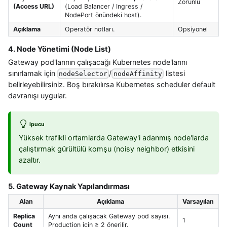
Zorunlu
(Access URL)
(Load Balancer / Ingress /
NodePort önündeki host).
Açıklama
Operatör notları.
Opsiyonel
4. Node Yönetimi (Node List)
Gateway pod'larının çalışacağı Kubernetes node'larını
sınırlamak için
/
listesi
nodeSelector
nodeAffinity
belirleyebilirsiniz. Boş bırakılırsa Kubernetes scheduler default
davranışı uygular.
ipucu
Yüksek trafikli ortamlarda Gateway'i adanmış node'larda
çalıştırmak gürültülü komşu (noisy neighbor) etkisini
azaltır.
5. Gateway Kaynak Yapılandırması
Alan
Açıklama
Varsayılan
Replica
Aynı anda çalışacak Gateway pod sayısı.
1
Count
Production için ≥ 2 önerilir.