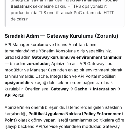
Baslatmak
sekmesine bakın. HTTPS opsiyoneldir;
production'da TLS önerilir ancak PoC ortamında HTTP
de çalışır.
Sıradaki Adım — Gateway Kurulumu (Zorunlu)
API Manager kurulumu ve Lisans Anahtarı tanımı
tamamlandığında Yönetim Konsoluna giriş yapabilirsiniz.
Sıradaki adım
Gateway kurulumu ve environment tanımıdır
— bu adım
zorunludur
; Apinizer'ın asıl API Gateway'i bu
modüldür ve Manager üzerinden en az bir environment olarak
tanımlanmalıdır. Cache, Integration ve API Portal modülleri
opsiyoneldir
ve aşağıdaki sekmelerden bağımsız olarak
kurulabilir. Önerilen sıra:
Gateway → Cache → Integration →
API Portal
.
Apinizer'in en önemli bileşenidir. İstemcilerden gelen isteklerin
karşılandığı,
Politika Uygulama Noktası (Policy Enforcement
Point)
olarak görev yapan, isteği tanımlanmış politikalara göre
işleyip backend API/servise yönlendiren modüldür. Gateway