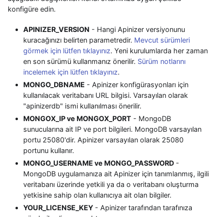
konfigüre edin.
APINIZER_VERSION
- Hangi Apinizer versiyonunu
kuracağınızı belirten parametredir.
Mevcut sürümleri
görmek için lütfen tıklayınız
. Yeni kurulumlarda her zaman
en son sürümü kullanmanız önerilir.
Sürüm notlarını
incelemek için lütfen tıklayınız
.
MONGO_DBNAME
- Apinizer konfigürasyonları için
kullanılacak veritabanı URL bilgisi. Varsayılan olarak
"apinizerdb" ismi kullanılması önerilir.
MONGOX_IP ve MONGOX_PORT
- MongoDB
sunucularına ait IP ve port bilgileri. MongoDB varsayılan
portu 25080'dir. Apinizer varsayılan olarak 25080
portunu kullanır.
MONGO_USERNAME ve MONGO_PASSWORD
-
MongoDB uygulamanıza ait Apinizer için tanımlanmış, ilgili
veritabanı üzerinde yetkili ya da o veritabanı oluşturma
yetkisine sahip olan kullanıcıya ait olan bilgiler.
YOUR_LICENSE_KEY
- Apinizer tarafından tarafınıza