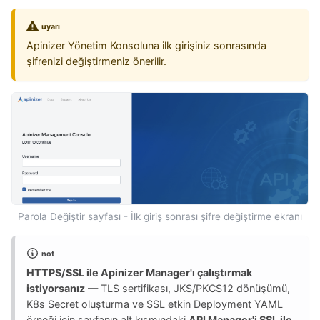
uyarı
Apinizer Yönetim Konsoluna ilk girişiniz sonrasında
şifrenizi değiştirmeniz önerilir.
Parola Değiştir sayfası - İlk giriş sonrası şifre değiştirme ekranı
not
HTTPS/SSL ile Apinizer Manager'ı çalıştırmak
istiyorsanız
— TLS sertifikası, JKS/PKCS12 dönüşümü,
K8s Secret oluşturma ve SSL etkin Deployment YAML
örneği için sayfanın alt kısmındaki
API Manager'i SSL ile