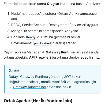
Form doldurulduktan sonra
Oluştur
butonuna basın. Apinizer:
Hedef namespace'i oluşturur (Ortam Adı = namespace
adı)
RBAC, ServiceAccount, Deployment, Service'leri uygular
MongoDB secret'ını namespace'e kopyalar
Pod'ların
durumuna geçmesini bekler
Ready
Environment'ı
olarak işaretler
published
Yayım sonrası Manager →
Gateway Runtime'ları
sayfasında
ortamı görebilir,
API Proxy'leri
bu ortama deploy edebilirsiniz.
bilgi
Detaylı Gateway Runtime yönetimi, JWT token
doğrulama anahtarı, metrik monitörü ve diagnostics için
→
Gateway Runtime'ları
sayfasına bakın.
Ortak Ayarlar (Her İki Yöntem İçin)