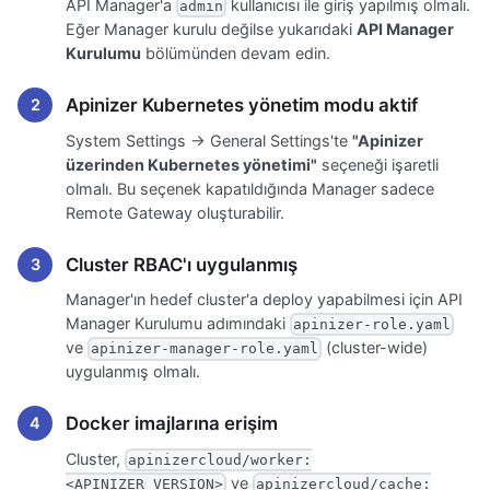
API Manager'a
kullanıcısı ile giriş yapılmış olmalı.
admin
Eğer Manager kurulu değilse yukarıdaki
API Manager
Kurulumu
bölümünden devam edin.
Apinizer Kubernetes yönetim modu aktif
System Settings → General Settings'te
"Apinizer
üzerinden Kubernetes yönetimi"
seçeneği işaretli
olmalı. Bu seçenek kapatıldığında Manager sadece
Remote Gateway oluşturabilir.
Cluster RBAC'ı uygulanmış
Manager'ın hedef cluster'a deploy yapabilmesi için API
Manager Kurulumu adımındaki
apinizer-role.yaml
ve
(cluster-wide)
apinizer-manager-role.yaml
uygulanmış olmalı.
Docker imajlarına erişim
Cluster,
apinizercloud/worker:
ve
<APINIZER_VERSION>
apinizercloud/cache: