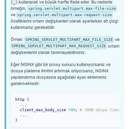
(
) kullanarak ve büyük harfle ifade eder. Bu nedenle
_
örneğin,
spring.servlet.multipart.max-file-size
ve
spring.servlet.multipart.max-request-size
özelliklerini ortam değişkenleri olarak ayarlarken alt çizgi
kullanmanız gerekebilir.
Örnek:
ve
SPRING_SERVLET_MULTIPART_MAX_FILE_SIZE
ortam
SPRING_SERVLET_MULTIPART_MAX_REQUEST_SIZE
değişkenlerini olarak tanımlayabilirsiniz.
Eğer NGINX gibi bir proxy sunucu kullanıyorsanız ve
dosya yükleme limitini artırmak istiyorsanız, NGINX
yapılandırma dosyasına aşağıdaki ayarı eklemeniz
gerekmektedir:
http
{
  ...
client_max_body_size
70M
;
# 70MB dosya limiti
  ...
}