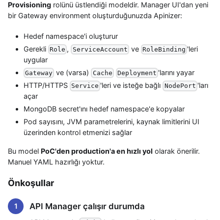
Provisioning
rolünü üstlendiği modeldir. Manager UI'dan yeni
bir Gateway environment oluşturduğunuzda Apinizer:
Hedef namespace'i oluşturur
Gerekli
,
ve
'leri
Role
ServiceAccount
RoleBinding
uygular
ve (varsa)
'larını yayar
Gateway
Cache
Deployment
HTTP/HTTPS
'leri ve isteğe bağlı
'ları
Service
NodePort
açar
MongoDB secret'ını hedef namespace'e kopyalar
Pod sayısını, JVM parametrelerini, kaynak limitlerini UI
üzerinden kontrol etmenizi sağlar
Bu model
PoC'den production'a en hızlı yol
olarak önerilir.
Manuel YAML hazırlığı yoktur.
Önkoşullar
API Manager çalışır durumda