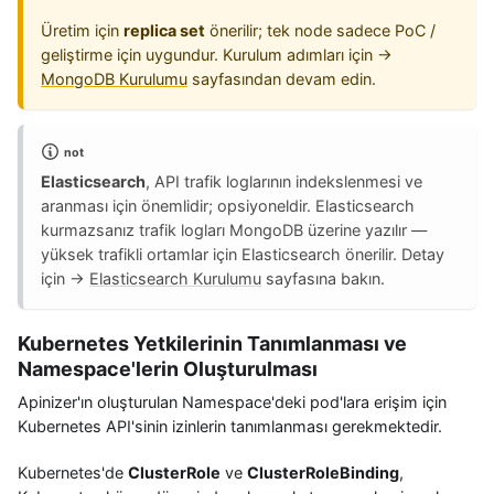
Üretim için
replica set
önerilir; tek node sadece PoC /
geliştirme için uygundur. Kurulum adımları için →
MongoDB Kurulumu
sayfasından devam edin.
not
Elasticsearch
, API trafik loglarının indekslenmesi ve
aranması için önemlidir; opsiyoneldir. Elasticsearch
kurmazsanız trafik logları MongoDB üzerine yazılır —
yüksek trafikli ortamlar için Elasticsearch önerilir. Detay
için →
Elasticsearch Kurulumu
sayfasına bakın.
Kubernetes Yetkilerinin Tanımlanması ve
Namespace'lerin Oluşturulması
Apinizer'ın oluşturulan Namespace'deki pod'lara erişim için
Kubernetes API'sinin izinlerin tanımlanması gerekmektedir.
Kubernetes'de
ClusterRole
ve
ClusterRoleBinding
,