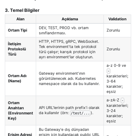
3. Temel Bilgiler
Alan
Açıklama
Validation
DEV, TEST, PROD vb. ortam
Ortam Tipi
Zorunlu
sınıflandırması.
HTTP, HTTPS, gRPC, WebSocket.
İletişim
Tek environment'ta tek protokol
Protokolü
Zorunlu
türü çalışır; karışık protokol için
Türü
ayrı environment'lar oluşturun.
a-z 0-9 ve
-
Gateway environment'ının
Ortam Adı
karakterleri;
görüntülenecek adı. Kubernetes
(Name)
3-64
namespace olarak da bu kullanılır.
karakter;
eşsiz
a-zA-Z
-
Ortam
karakterleri;
API URL'lerinin path prefix'i olarak
Anahtarı
3-24
da kullanılır (örn:
).
(Environment
/test/...
karakter;
Key)
eşsiz
Bu Gateway'e dış dünyadan
Erişim Adresi
erişim için kullanılacak public URL