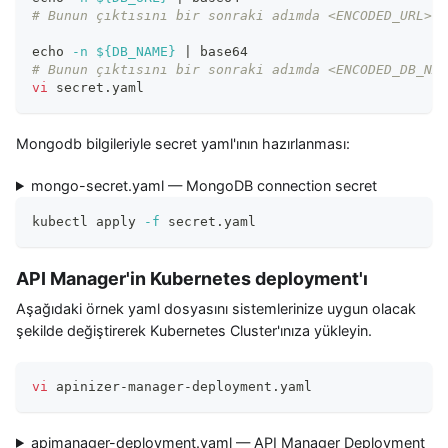
# Bunun çıktısını bir sonraki adımda <ENCODED_URL> d
echo
-n
${DB_NAME}
|
 base64
# Bunun çıktısını bir sonraki adımda <ENCODED_DB_NAM
vi
 secret.yaml
Mongodb bilgileriyle secret yaml'ının hazırlanması:
mongo-secret.yaml — MongoDB connection secret
kubectl apply 
-f
 secret.yaml
API Manager'in Kubernetes deployment'ı
Aşağıdaki örnek yaml dosyasını sistemlerinize uygun olacak
şekilde değiştirerek Kubernetes Cluster'ınıza yükleyin.
vi
 apinizer-manager-deployment.yaml
apimanager-deployment.yaml — API Manager Deployment