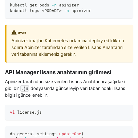
kubectl get pods 
-n
 apinizer
kubectl logs 
<
PODADI
>
-n
 apinizer
uyarı
Apinizer imajları Kubernetes ortamına deploy edildikten
sonra Apinizer tarafından size verilen Lisans Anahtarını
veri tabanına eklemeniz gerekir.
API Manager lisans anahtarının girilmesi
Apinizer tarafından size verilen Lisans Anahtarını aşağıdaki
gibi bir
dosyasında güncelleyip veri tabanındaki lisans
.js
bilgisi güncellenebilir.
vi
 license.js
db
.
general_settings
.
updateOne
(