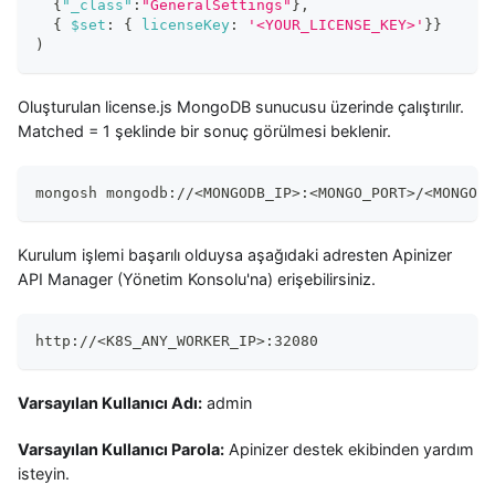
{
"_class"
:
"GeneralSettings"
}
,
{
$set
:
{
licenseKey
:
'<YOUR_LICENSE_KEY>'
}
}
)
Oluşturulan license.js MongoDB sunucusu üzerinde çalıştırılır.
Matched = 1 şeklinde bir sonuç görülmesi beklenir.
mongosh mongodb://
<
MONGODB_IP
>
:
<
MONGO_PORT
>
/
<
MONGO_D
Kurulum işlemi başarılı olduysa aşağıdaki adresten Apinizer
API Manager (Yönetim Konsolu'na) erişebilirsiniz.
http://<K8S_ANY_WORKER_IP>:32080
Varsayılan Kullanıcı Adı:
admin
Varsayılan Kullanıcı Parola:
Apinizer destek ekibinden yardım
isteyin.