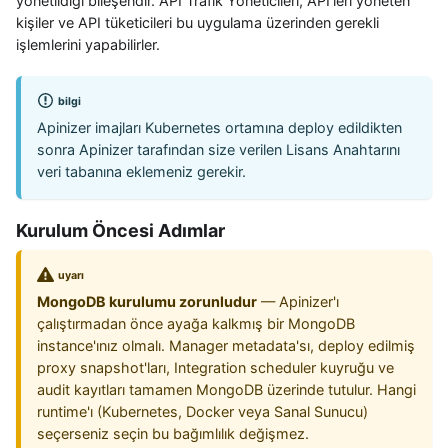
yönetildiği bileşendir. API Trafik Yöneticileri, API'leri yöneten
kişiler ve API tüketicileri bu uygulama üzerinden gerekli
işlemlerini yapabilirler.
bilgi
Apinizer imajları Kubernetes ortamına deploy edildikten
sonra Apinizer tarafından size verilen Lisans Anahtarını
veri tabanına eklemeniz gerekir.
Kurulum Öncesi Adımlar
uyarı
MongoDB kurulumu zorunludur
— Apinizer'ı
çalıştırmadan önce ayağa kalkmış bir MongoDB
instance'ınız olmalı. Manager metadata'sı, deploy edilmiş
proxy snapshot'ları, Integration scheduler kuyruğu ve
audit kayıtları tamamen MongoDB üzerinde tutulur. Hangi
runtime'ı (Kubernetes, Docker veya Sanal Sunucu)
seçerseniz seçin bu bağımlılık değişmez.