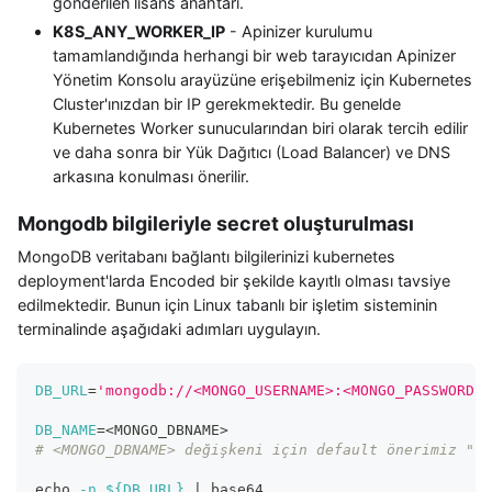
gönderilen lisans anahtarı.
K8S_ANY_WORKER_IP
- Apinizer kurulumu
tamamlandığında herhangi bir web tarayıcıdan Apinizer
Yönetim Konsolu arayüzüne erişebilmeniz için Kubernetes
Cluster'ınızdan bir IP gerekmektedir. Bu genelde
Kubernetes Worker sunucularından biri olarak tercih edilir
ve daha sonra bir Yük Dağıtıcı (Load Balancer) ve DNS
arkasına konulması önerilir.
Mongodb bilgileriyle secret oluşturulması
MongoDB veritabanı bağlantı bilgilerinizi kubernetes
deployment'larda Encoded bir şekilde kayıtlı olması tavsiye
edilmektedir. Bunun için Linux tabanlı bir işletim sisteminin
terminalinde aşağıdaki adımları uygulayın.
DB_URL
=
'mongodb://<MONGO_USERNAME>:<MONGO_PASSWORD>@
DB_NAME
=
<
MONGO_DBNAME
>
# <MONGO_DBNAME> değişkeni için default önerimiz "ap
echo
-n
${DB_URL}
|
 base64