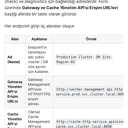
check) ve diagnostics için bağlandığı adreslerdir. Form
üzerinde
Gateway ve Cache Yönetim API'si Erişim URL'leri
başlığı altında bir tablo olarak görünür.
Her endpoint girişi üç alandan oluşur:
Alan
Açıklama
Örnek
Endpoint'in
tanımlayıcı
,
,
Ad
adı; çoklu
Production Cluster
DR Site
(Name)
cluster / DR
Region-EU
site ayrımı
için kullanılır.
Gateway
Gateway
Management
Yönetim
API'sine
http://worker-management-api-http-
API'si
HTTP/HTTPS
service.prod.svc.cluster.local:8091
Erişim
erişim
URL'si
adresi.
(Varsa)
Cache
Cache
Yönetim
Management
http://cache-http-service.apinizer-
API'si
API'sine
cache.svc.cluster.local:8090