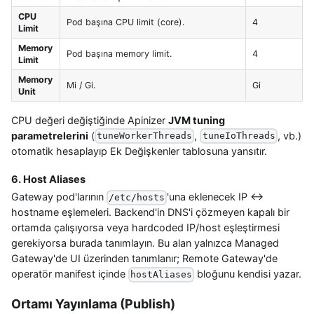
CPU
Pod başına CPU limit (core).
4
Limit
Memory
Pod başına memory limit.
4
Limit
Memory
Mi / Gi.
Gi
Unit
CPU değeri değiştiğinde Apinizer
JVM tuning
parametrelerini
(
,
, vb.)
tuneWorkerThreads
tuneIoThreads
otomatik hesaplayıp Ek Değişkenler tablosuna yansıtır.
6. Host Aliases
Gateway pod'larının
'una eklenecek IP ↔
/etc/hosts
hostname eşlemeleri. Backend'in DNS'i çözmeyen kapalı bir
ortamda çalışıyorsa veya hardcoded IP/host eşleştirmesi
gerekiyorsa burada tanımlayın. Bu alan yalnızca Managed
Gateway'de UI üzerinden tanımlanır; Remote Gateway'de
operatör manifest içinde
bloğunu kendisi yazar.
hostAliases
Ortamı Yayınlama (Publish)