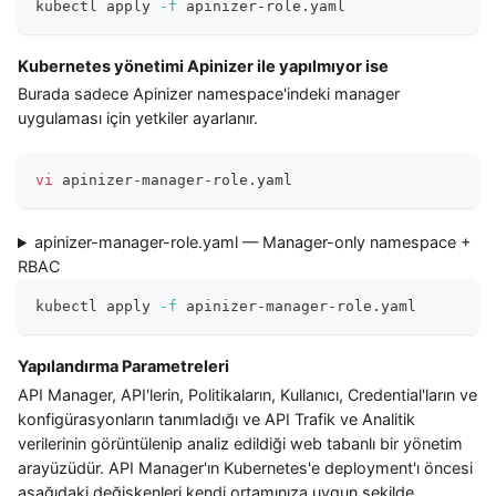
kubectl apply 
-f
 apinizer-role.yaml
Kubernetes yönetimi Apinizer ile yapılmıyor ise
Burada sadece Apinizer namespace'indeki manager
uygulaması için yetkiler ayarlanır.
vi
 apinizer-manager-role.yaml
apinizer-manager-role.yaml — Manager-only namespace +
RBAC
kubectl apply 
-f
 apinizer-manager-role.yaml
Yapılandırma Parametreleri
API Manager, API'lerin, Politikaların, Kullanıcı, Credential'ların ve
konfigürasyonların tanımladığı ve API Trafik ve Analitik
verilerinin görüntülenip analiz edildiği web tabanlı bir yönetim
arayüzüdür. API Manager'ın Kubernetes'e deployment'ı öncesi
aşağıdaki değişkenleri kendi ortamınıza uygun şekilde