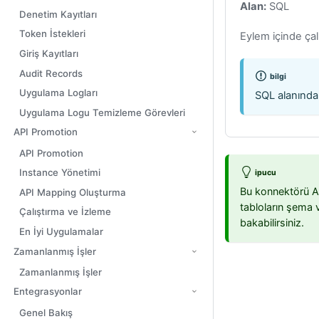
Alan:
SQL
Denetim Kayıtları
Token İstekleri
Eylem içinde çalı
Giriş Kayıtları
Audit Records
bilgi
Uygulama Logları
SQL alanında 
Uygulama Logu Temizleme Görevleri
API Promotion
API Promotion
Instance Yönetimi
ipucu
Bu konnektörü API
API Mapping Oluşturma
tabloların şema 
Çalıştırma ve İzleme
bakabilirsiniz.
En İyi Uygulamalar
Zamanlanmış İşler
Zamanlanmış İşler
Entegrasyonlar
Genel Bakış