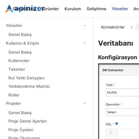
Genel Bakış
Sürümler
Kurulum
Geliştirme
Yönetim
Ana
Yönetim
Konnektörler
Genel Bakış
Veritabanı
Kullanıcı & Erişim
Genel Bakış
Konfigürasyon
Kullanıcılar
Takımlar
Rol Yetki Detayları
Yetkilendirme Matrisi
Roller
Projeler
Genel Bakış
Proje Genel Ayarları
Proje Üyeleri
Proje Oluşturma