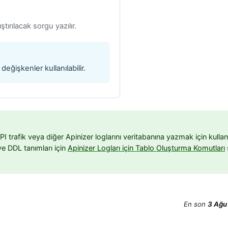
ştırılacak sorgu yazılır.
değişkenler kullanılabilir.
 trafik veya diğer Apinizer loglarını veritabanına yazmak için kulla
ve DDL tanımları için
Apinizer Logları için Tablo Oluşturma Komutları
En son
3 Ağu