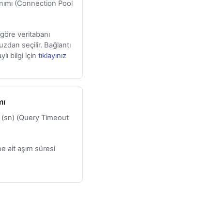
nımı (Connection Pool
 göre veritabanı
uzdan seçilir. Bağlantı
ı bilgi için
tıklayınız
mı
(sn) (Query Timeout
e ait aşım süresi