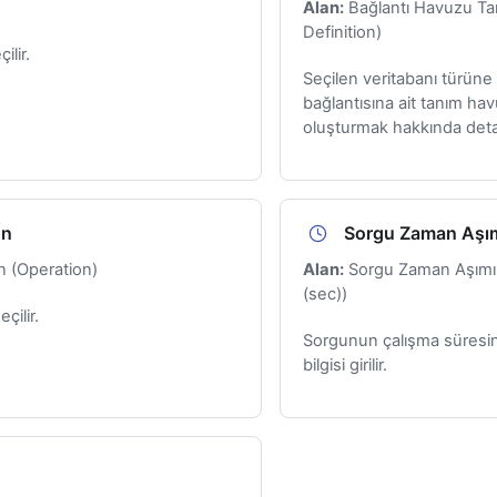
Alan:
Bağlantı Havuzu Ta
Definition)
ilir.
Seçilen veritabanı türüne
bağlantısına ait tanım hav
oluşturmak hakkında detayl
on
Sorgu Zaman Aşı
 (Operation)
Alan:
Sorgu Zaman Aşımı 
(sec))
çilir.
Sorgunun çalışma süresin
bilgisi girilir.