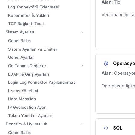
Alan:
Tip
Log Konnektörü Eklenmesi
Veritabanı tipi seç
Kubernetes İş Yükleri
TCP Bağlantı Testi
Sistem Ayarları
Genel Bakış
Sistem Ayarları ve Limitler
Genel Ayarlar
Operasy
Ön Tanımlı Değerler
Alan:
Operasyon
LDAP ile Giriş Ayarları
Login Log Konnektör Yapılandırması
Operasyon tipi se
Lisans Yönetimi
Hata Mesajları
IP Geolocation Ayarı
Token Yönetim Ayarları
Denetim & Uyumluluk
SQL
Genel Bakış