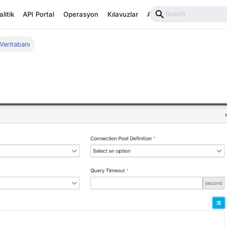
litik
API Portal
Operasyon
Kılavuzlar
API Reference
Veritabanı