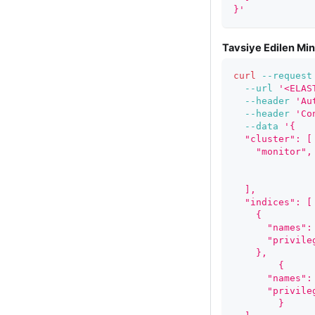
}'
Tavsiye Edilen Min
curl
--request
--url
'<ELAS
--header
'Au
--header
'Co
--data
'{
  "cluster": [
    "monitor",
  ],
  "indices": [
    {
      "names":
      "privile
    },
	{
      "names":
      "privile
	}