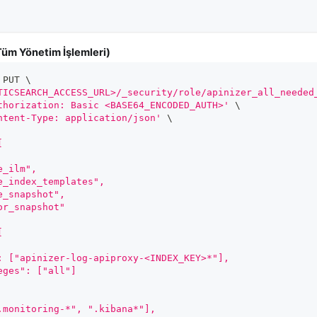
Tüm Yönetim İşlemleri)
 PUT 
\
TICSEARCH_ACCESS_URL>/_security/role/apinizer_all_needed
thorization: Basic <BASE64_ENCODED_AUTH>'
\
ntent-Type: application/json'
\
[
ge_ilm",
ge_index_templates",
te_snapshot",
tor_snapshot"
[
: ["apinizer-log-apiproxy-<INDEX_KEY>*"],
eges": ["all"]
.monitoring-*", ".kibana*"],