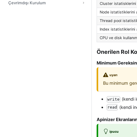
Çevrimdışı Kurulum
Cluster istatisklerin
Node istatistiklerini
Thread pool istatisti
Index istatistiklerini
CPU ve disk kullanım
Önerilen Rol K
Minimum Gereksin
uyarı
Bu minimum gerek
(kendi i
write
(kendi in
read
Apinizer Ekranları
ipucu