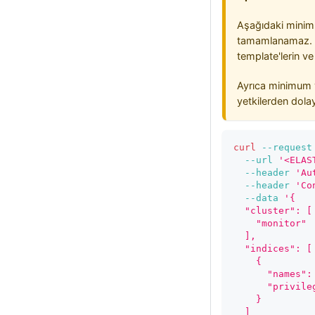
Aşağıdaki minim
tamamlanamaz. Bu
template'lerin v
Ayrıca minimum y
yetkilerden dolay
curl
--request
--url
'<ELAS
--header
'Au
--header
'Co
--data
'{
  "cluster": [
    "monitor"
  ],
  "indices": [
    {
      "names":
      "privile
    }
  ]