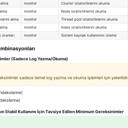
i alma
monitor
Cluster istatistiklerini okuma
 alma
monitor
Node istatistiklerini okuma
klerini alma
monitor
Thread pool istatistiklerini okuma
 alma
monitor
Index istatistiklerini okuma
 oranları
monitor
Sistem kaynak kullanımını izleme
ombinasyonları
imler (Sadece Log Yazma/Okuma)
sinimler sadece temel log yazma ve okuma işlemleri için yeterlidir
ndekslerine)
dekslerine)
nın Stabil Kullanımı İçin Tavsiye Edilen Minimum Gereksinimler