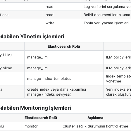
read
Log verilerini sorgulama v
tions
read
Belirli document'leri okuma
write
Toplu veri yazma işlemleri
ılabilen Yönetim İşlemleri
Elasticsearch Rolü
cy (ILM)
manage_ilm
ILM policy'ler
cy silme
manage_ilm
ILM policy'leri
Index template
manage_index_templates
yönetme
ma
create_index veya daha kapamlısı
Yeni indeksle
manage (indeks seviyesi)
olarak oluştur
ılabilen Monitoring İşlemleri
Elasticsearch Rolü
Açıklama
olü
monitor
Cluster sağlık durumunu kontrol etme