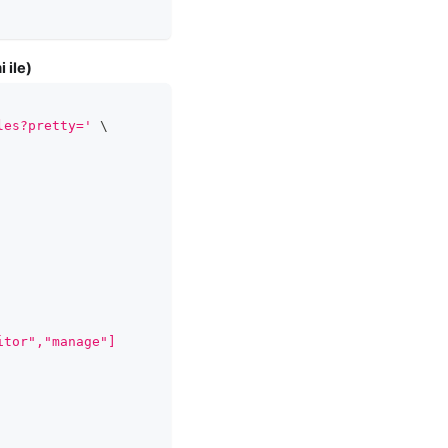
 ile)
les?pretty='
\
itor","manage"]