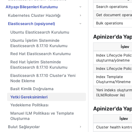
Search operations
Altyapı Bileşenleri Kurulumu
Get document opera
Kubernetes Cluster Hazırlığı
Bulk operations
Elasticsearch (opsiyonel)
Ubuntu Elasticsearch Kurulumu
Apinizer'da Yap
Ubuntu İşletim Sisteminde
Elasticsearch 8.17.10 Kurulumu
İşlev
Red Hat Elasticsearch Kurulumu
Index Lifecycle Poli
oluşturma/yönetme
Red Hat İşletim Sisteminde
Elasticsearch 8.17.10 Kurulumu
Index Lifecycle Poli
Elasticsearch 8.17.10 Cluster'a Yeni
Index Template
Node Ekleme
Oluşturma/Yönetme
Basit Kimlik Doğrulama
Yeni indeks oluştur
(ILM/Rollover ile)
Yetki Gereksinimleri
Yedekleme Politikası
Apinizer'da Yap
Manuel ILM Politikası ve Template
Oluşturma
İşlev
Bulut Sağlayıcılar
Cluster health kontr