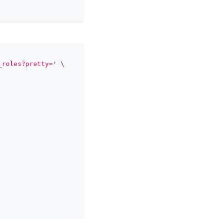
_roles?pretty='
\