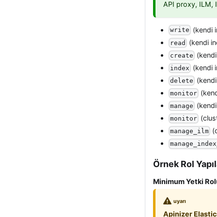
API proxy, ILM, I
(kendi i
write
(kendi in
read
(kendi
create
(kendi i
index
(kendi
delete
(kend
monitor
(kendi
manage
(clus
monitor
(
manage_ilm
manage_index
Örnek Rol Yapıl
Minimum Yetki Rol
uyarı
Apinizer Elasti