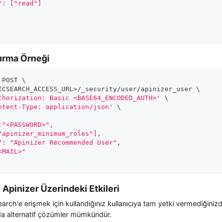
": ["read"]
turma Örneği
 POST 
\
ICSEARCH_ACCESS_URL
>
/_security/user/apinizer_user 
\
thorization: Basic <BASE64_ENCODED_AUTH>'
\
ntent-Type: application/json'
\
:"<PASSWORD>",
"apinizer_minimum_roles"],
": "Apinizer Recommended User",
<MAIL>"
n Apinizer Üzerindeki Etkileri
search'e erişmek için kullandığınız kullanıcıya tam yetki vermediğinizd
mda alternatif çözümler mümkündür.