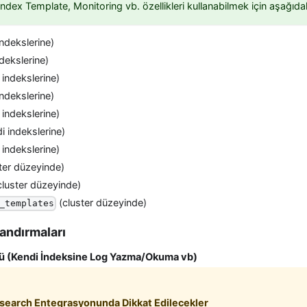
ndex Template, Monitoring vb. özellikleri kullanabilmek için aşağıdaki 
ndekslerine)
dekslerine)
 indekslerine)
ndekslerine)
 indekslerine)
i indekslerine)
 indekslerine)
ter düzeyinde)
cluster düzeyinde)
(cluster düzeyinde)
_templates
andırmaları
ü (Kendi İndeksine Log Yazma/Okuma vb)
csearch Entegrasyonunda Dikkat Edilecekler