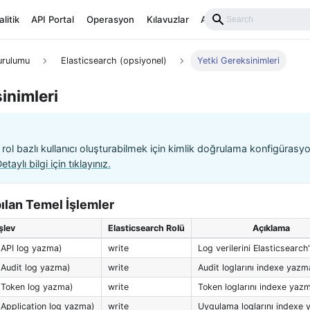
litik
API Portal
Operasyon
Kılavuzlar
API Reference
Kurulumu
Elasticsearch (opsiyonel)
Yetki Gereksinimleri
inimleri
 rol bazlı kullanıcı oluşturabilmek için kimlik doğrulama konfigüras
etaylı bilgi için tıklayınız.
ılan Temel İşlemler
şlev
Elasticsearch Rolü
Açıklama
API log yazma)
write
Log verilerini Elasticsearc
Audit log yazma)
write
Audit loglarını indexe yazm
(Token log yazma)
write
Token loglarını indexe yaz
Application log yazma)
write
Uygulama loglarını indexe