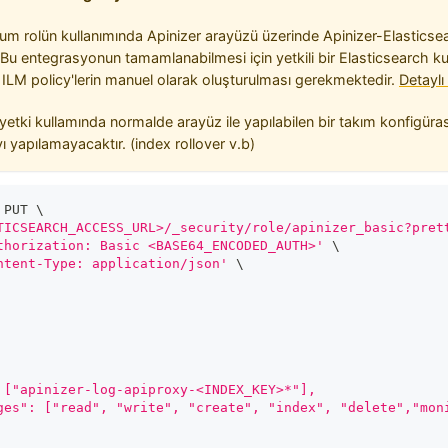
um rolün kullanımında Apinizer arayüzü üzerinde Apinizer-Elastics
 entegrasyonun tamamlanabilmesi için yetkili bir Elasticsearch kull
e ILM policy'lerin manuel olarak oluşturulması gerekmektedir.
Detaylı 
etki kullamında normalde arayüz ile yapılabilen bir takım konfigürasy
ı yapılamayacaktır. (index rollover v.b)
 PUT 
\
TICSEARCH_ACCESS_URL>/_security/role/apinizer_basic?pret
thorization: Basic <BASE64_ENCODED_AUTH>'
\
ntent-Type: application/json'
\
 ["apinizer-log-apiproxy-<INDEX_KEY>*"],
ges": ["read", "write", "create", "index", "delete","mon