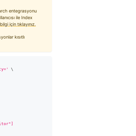
earch entegrasyonu
anıcısı ile Index
bilgi için tıklayınız.
onlar kısıtlı
ty='
\
itor"]