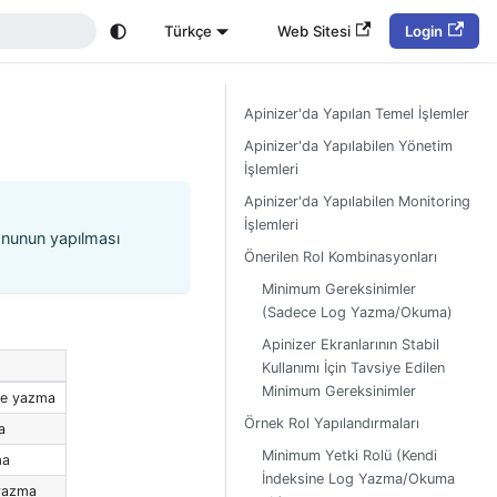
Türkçe
Web Sitesi
Login
Apinizer'da Yapılan Temel İşlemler
Apinizer'da Yapılabilen Yönetim
İşlemleri
Apinizer'da Yapılabilen Monitoring
İşlemleri
yonunun yapılması
Önerilen Rol Kombinasyonları
Minimum Gereksinimler
(Sadece Log Yazma/Okuma)
Apinizer Ekranlarının Stabil
Kullanımı İçin Tavsiye Edilen
Minimum Gereksinimler
h'e yazma
Örnek Rol Yapılandırmaları
a
Minimum Yetki Rolü (Kendi
ma
İndeksine Log Yazma/Okuma
 yazma