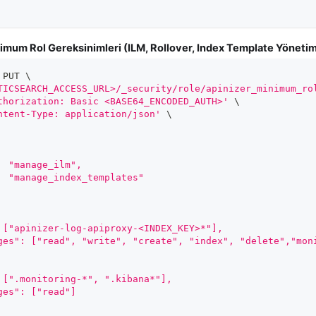
imum Rol Gereksinimleri (ILM, Rollover, Index Template Yönetimi
 PUT 
\
TICSEARCH_ACCESS_URL>/_security/role/apinizer_minimum_ro
thorization: Basic <BASE64_ENCODED_AUTH>'
\
ntent-Type: application/json'
\
		"manage_ilm",
		"manage_index_templates"
 ["apinizer-log-apiproxy-<INDEX_KEY>*"],
ges": ["read", "write", "create", "index", "delete","mon
 [".monitoring-*", ".kibana*"],
ges": ["read"]