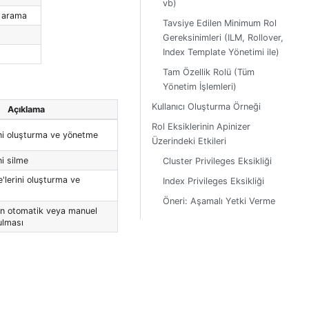
vb)
e arama
Tavsiye Edilen Minimum Rol
Gereksinimleri (ILM, Rollover,
Index Template Yönetimi ile)
Tam Özellik Rolü (Tüm
Yönetim İşlemleri)
Kullanıcı Oluşturma Örneği
Açıklama
Rol Eksiklerinin Apinizer
ini oluşturma ve yönetme
Üzerindeki Etkileri
ni silme
Cluster Privileges Eksikliği
'lerini oluşturma ve
Index Privileges Eksikliği
Öneri: Aşamalı Yetki Verme
rin otomatik veya manuel
ulması