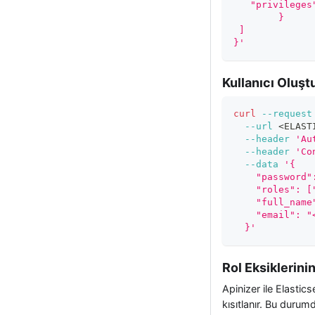
   "privileges
 	}
 ]
}'
Kullanıcı Oluş
curl
--request
--url
<
ELAST
--header
'Au
--header
'Co
--data
'{
    "password"
    "roles": [
    "full_name
    "email": "
  }'
Rol Eksiklerini
Apinizer ile Elastic
kısıtlanır. Bu duru