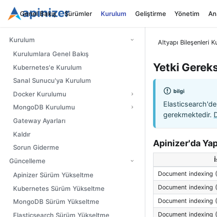
Genel Bakış
Sürümler
Kurulum
Geliştirme
Yönetim
Ana
Kurulum
Altyapı Bileşenleri 
Kurulumlara Genel Bakış
Yetki Gereks
Kubernetes'e Kurulum
Sanal Sunucu'ya Kurulum
bilgi
Docker Kurulumu
Elasticsearch'de
MongoDB Kurulumu
gerekmektedir.
D
Gateway Ayarları
Kaldır
Apinizer'da Yap
Sorun Giderme
İ
Güncelleme
Document indexing (
Apinizer Sürüm Yükseltme
Document indexing (
Kubernetes Sürüm Yükseltme
Document indexing 
MongoDB Sürüm Yükseltme
Document indexing (
Elasticsearch Sürüm Yükseltme