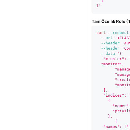
  ]
}'
Tam Özellik Rolü (
curl
--request
--url
'<ELAS
--header
'Au
--header
'Co
--data
'{
   "cluster": 
  "monitor",
 	"mana
 	"mana
 	"crea
 	"moni
   ],
   "indices": 
     {
       "names"
       "privil
     },
 	{
   "names": ["