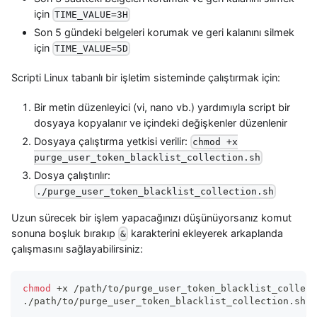
için
TIME_VALUE=3H
Son 5 gündeki belgeleri korumak ve geri kalanını silmek
için
TIME_VALUE=5D
Scripti Linux tabanlı bir işletim sisteminde çalıştırmak için:
Bir metin düzenleyici (vi, nano vb.) yardımıyla script bir
dosyaya kopyalanır ve içindeki değişkenler düzenlenir
Dosyaya çalıştırma yetkisi verilir:
chmod +x
purge_user_token_blacklist_collection.sh
Dosya çalıştırılır:
./purge_user_token_blacklist_collection.sh
Uzun sürecek bir işlem yapacağınızı düşünüyorsanız komut
sonuna boşluk bırakıp
karakterini ekleyerek arkaplanda
&
çalışmasını sağlayabilirsiniz:
chmod
 +x /path/to/purge_user_token_blacklist_collect
./path/to/purge_user_token_blacklist_collection.sh 
&