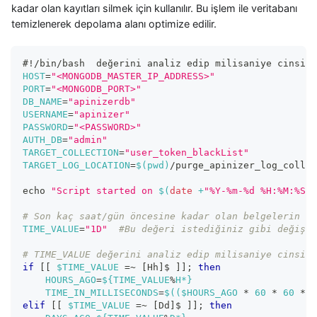
kadar olan kayıtları silmek için kullanılır. Bu işlem ile veritabanı
temizlenerek depolama alanı optimize edilir.
#!/bin/bash  değerini analiz edip milisaniye cinsind
HOST
=
"<MONGODB_MASTER_IP_ADDRESS>"
PORT
=
"<MONGODB_PORT>"
DB_NAME
=
"apinizerdb"
USERNAME
=
"apinizer"
PASSWORD
=
"<PASSWORD>"
AUTH_DB
=
"admin"
TARGET_COLLECTION
=
"user_token_blackList"
TARGET_LOG_LOCATION
=
$(
pwd
)
/purge_apinizer_log_collec
echo
"Script started on 
$(
date
 +
"%Y-%m-%d %H:%M:%S"
)
# Son kaç saat/gün öncesine kadar olan belgelerin si
TIME_VALUE
=
"1D"
#Bu değeri istediğiniz gibi değişti
# TIME_VALUE değerini analiz edip milisaniye cinsind
if
[
[
$TIME_VALUE
=~
[
Hh
]
$ 
]
]
;
then
HOURS_AGO
=
${TIME_VALUE
%
H*}
TIME_IN_MILLISECONDS
=
$((
$HOURS_AGO 
*
60
*
60
*
1
elif
[
[
$TIME_VALUE
=~
[
Dd
]
$ 
]
]
;
then