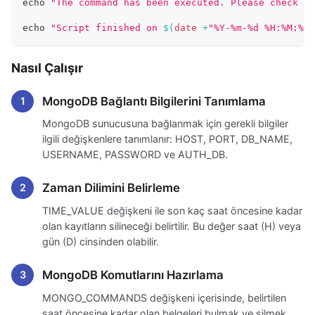
echo
"The command has been executed. Please check th
echo
"Script finished on 
$(
date
 +
"%Y-%m-%d %H:%M:%S"
Nasıl Çalışır
MongoDB Bağlantı Bilgilerini Tanımlama
MongoDB sunucusuna bağlanmak için gerekli bilgiler
ilgili değişkenlere tanımlanır: HOST, PORT, DB_NAME,
USERNAME, PASSWORD ve AUTH_DB.
Zaman Dilimini Belirleme
TIME_VALUE değişkeni ile son kaç saat öncesine kadar
olan kayıtların silineceği belirtilir. Bu değer saat (H) veya
gün (D) cinsinden olabilir.
MongoDB Komutlarını Hazırlama
MONGO_COMMANDS değişkeni içerisinde, belirtilen
saat öncesine kadar olan belgeleri bulmak ve silmek