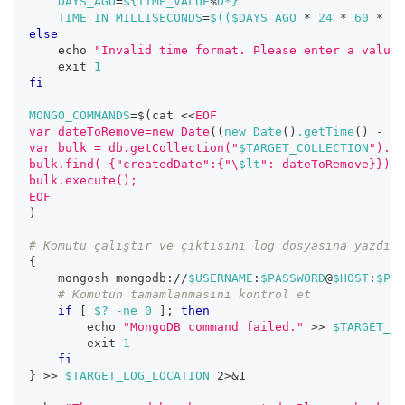
DAYS_AGO
=
${TIME_VALUE
%
D*}
TIME_IN_MILLISECONDS
=
$((
$DAYS_AGO 
*
24
*
60
*
60
else
echo
"Invalid time format. Please enter a value 
exit
1
fi
MONGO_COMMANDS
=
$(
cat 
<<
EOF
var dateToRemove=new Date
((
new Date
(
)
.getTime
(
)
-
 $T
var bulk = db.getCollection("
$TARGET_COLLECTION
").in
bulk.find( {"createdDate":{"\
$lt
": dateToRemove}}).r
bulk.execute();
EOF
)
# Komutu çalıştır ve çıktısını log dosyasına yazdır
{
    mongosh mongodb://
$USERNAME
:
$PASSWORD
@
$HOST
:
$POR
# Komutun tamamlanmasını kontrol et
if
[
$?
-ne
0
]
;
then
echo
"MongoDB command failed."
>>
$TARGET_LO
exit
1
fi
}
>>
$TARGET_LOG_LOCATION
2
>
&1