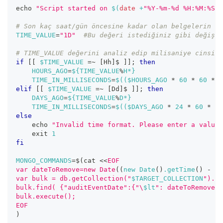
echo
"Script started on 
$(
date
 +
"%Y-%m-%d %H:%M:%S"
)
# Son kaç saat/gün öncesine kadar olan belgelerin si
TIME_VALUE
=
"1D"
#Bu değeri istediğiniz gibi değişti
# TIME_VALUE değerini analiz edip milisaniye cinsind
if
[
[
$TIME_VALUE
=~
[
Hh
]
$ 
]
]
;
then
HOURS_AGO
=
${TIME_VALUE
%
H*}
TIME_IN_MILLISECONDS
=
$((
$HOURS_AGO 
*
60
*
60
*
1
elif
[
[
$TIME_VALUE
=~
[
Dd
]
$ 
]
]
;
then
DAYS_AGO
=
${TIME_VALUE
%
D*}
TIME_IN_MILLISECONDS
=
$((
$DAYS_AGO 
*
24
*
60
*
60
else
echo
"Invalid time format. Please enter a value 
exit
1
fi
MONGO_COMMANDS
=
$(
cat 
<<
EOF
var dateToRemove=new Date
((
new Date
(
)
.getTime
(
)
-
 $T
var bulk = db.getCollection("
$TARGET_COLLECTION
").in
bulk.find( {"auditEventDate":{"\
$lt
": dateToRemove}}
bulk.execute();
EOF
)