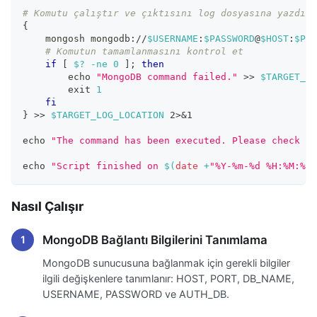
# Komutu çalıştır ve çıktısını log dosyasına yazdır
{
    mongosh mongodb://
$USERNAME
:
$PASSWORD
@
$HOST
:
$POR
# Komutun tamamlanmasını kontrol et
if
[
$?
-ne
0
]
;
then
echo
"MongoDB command failed."
>>
$TARGET_LO
exit
1
fi
}
>>
$TARGET_LOG_LOCATION
2
>
&1
echo
"The command has been executed. Please check th
echo
"Script finished on 
$(
date
 +
"%Y-%m-%d %H:%M:%S"
Nasıl Çalışır
MongoDB Bağlantı Bilgilerini Tanımlama
MongoDB sunucusuna bağlanmak için gerekli bilgiler
ilgili değişkenlere tanımlanır: HOST, PORT, DB_NAME,
USERNAME, PASSWORD ve AUTH_DB.