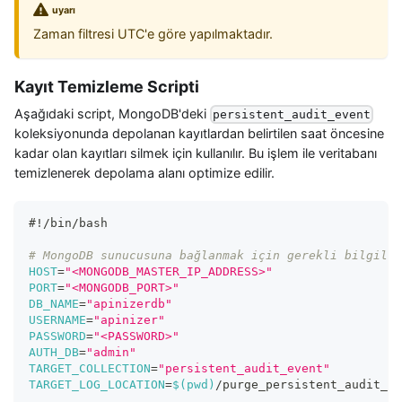
uyarı
Zaman filtresi UTC'e göre yapılmaktadır.
Kayıt Temizleme Scripti
Aşağıdaki script, MongoDB'deki
persistent_audit_event
koleksiyonunda depolanan kayıtlardan belirtilen saat öncesine
kadar olan kayıtları silmek için kullanılır. Bu işlem ile veritabanı
temizlenerek depolama alanı optimize edilir.
#!/bin/bash
# MongoDB sunucusuna bağlanmak için gerekli bilgiler
HOST
=
"<MONGODB_MASTER_IP_ADDRESS>"
PORT
=
"<MONGODB_PORT>"
DB_NAME
=
"apinizerdb"
USERNAME
=
"apinizer"
PASSWORD
=
"<PASSWORD>"
AUTH_DB
=
"admin"
TARGET_COLLECTION
=
"persistent_audit_event"
TARGET_LOG_LOCATION
=
$(
pwd
)
/purge_persistent_audit_ev