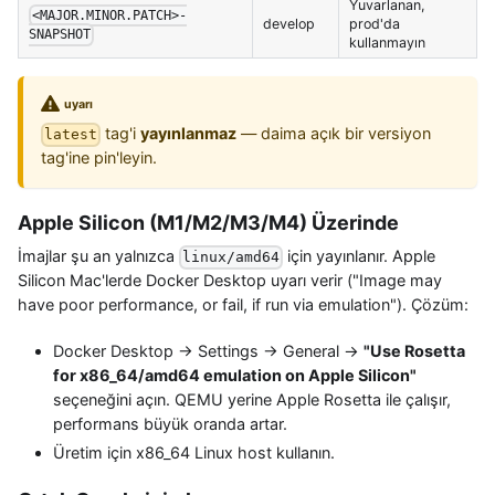
Yuvarlanan,
<MAJOR.MINOR.PATCH>-
develop
prod'da
SNAPSHOT
kullanmayın
uyarı
tag'i
yayınlanmaz
— daima açık bir versiyon
latest
tag'ine pin'leyin.
Apple Silicon (M1/M2/M3/M4) Üzerinde
İmajlar şu an yalnızca
için yayınlanır. Apple
linux/amd64
Silicon Mac'lerde Docker Desktop uyarı verir ("Image may
have poor performance, or fail, if run via emulation"). Çözüm:
Docker Desktop → Settings → General →
"Use Rosetta
for x86_64/amd64 emulation on Apple Silicon"
seçeneğini açın. QEMU yerine Apple Rosetta ile çalışır,
performans büyük oranda artar.
Üretim için x86_64 Linux host kullanın.