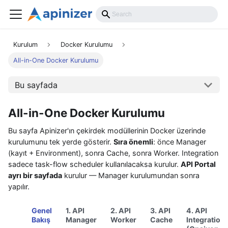
Kurulum
Docker Kurulumu
All-in-One Docker Kurulumu
Bu sayfada
All-in-One Docker Kurulumu
Bu sayfa Apinizer'ın çekirdek modüllerinin Docker üzerinde
kurulumunu tek yerde gösterir.
Sıra önemli
: önce Manager
(kayıt + Environment), sonra Cache, sonra Worker. Integration
sadece task-flow scheduler kullanılacaksa kurulur.
API Portal
ayrı bir sayfada
kurulur — Manager kurulumundan sonra
yapılır.
Genel
1. API
2. API
3. API
4. API
Bakış
Manager
Worker
Cache
Integration