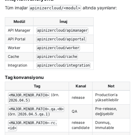
Tüm imajlar
altında yayınlanır:
apinizercloud/<modul>
Modül
İmaj
API Manager
apinizercloud/apimanager
API Portal
apinizercloud/apiportal
Worker
apinizercloud/worker
Cache
apinizercloud/cache
Integration
apinizercloud/integration
Tag konvansiyonu
Tag
Kanal
Not
(örn.
Production'a
<MAJOR.MINOR.PATCH>
release
yükseltilebilir
)
2026.04.5
Pre-release,
<MAJOR.MINOR.PATCH>.qa.<N>
QA
değişebilir
(örn.
)
2026.04.5.qa.1
release
Donmuş,
<MAJOR.MINOR.PATCH>-rc.
candidate
immutable
<id>