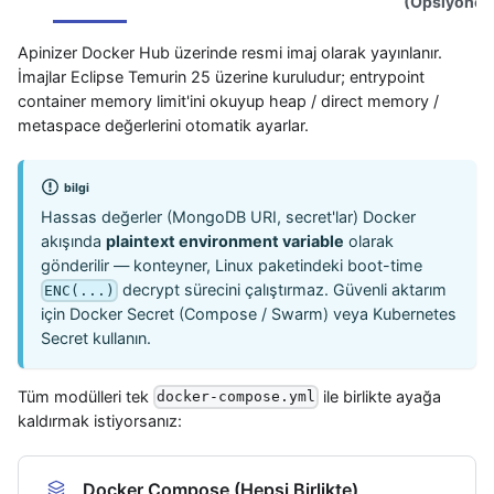
(Opsiyonel
Apinizer Docker Hub üzerinde resmi imaj olarak yayınlanır.
İmajlar Eclipse Temurin 25 üzerine kuruludur; entrypoint
container memory limit'ini okuyup heap / direct memory /
metaspace değerlerini otomatik ayarlar.
bilgi
Hassas değerler (MongoDB URI, secret'lar) Docker
akışında
plaintext environment variable
olarak
gönderilir — konteyner, Linux paketindeki boot-time
decrypt sürecini çalıştırmaz. Güvenli aktarım
ENC(...)
için Docker Secret (Compose / Swarm) veya Kubernetes
Secret kullanın.
Tüm modülleri tek
ile birlikte ayağa
docker-compose.yml
kaldırmak istiyorsanız:
Docker Compose (Hepsi Birlikte)