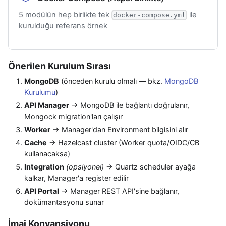
5 modülün hep birlikte tek
ile
docker-compose.yml
kurulduğu referans örnek
Önerilen Kurulum Sırası
MongoDB
(önceden kurulu olmalı — bkz.
MongoDB
Kurulumu
)
API Manager
→ MongoDB ile bağlantı doğrulanır,
Mongock migration'ları çalışır
Worker
→ Manager'dan Environment bilgisini alır
Cache
→ Hazelcast cluster (Worker quota/OIDC/CB
kullanacaksa)
Integration
(opsiyonel)
→ Quartz scheduler ayağa
kalkar, Manager'a register edilir
API Portal
→ Manager REST API'sine bağlanır,
dokümantasyonu sunar
İmaj Konvansiyonu