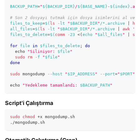
BACKUP_PATH
=
"
${BACKUP_DIR}
/
${BASE_NAME}
-
${index}
.arc
# Son 2 dosyayı tutmak için dosya isimlerini al ve s
files_to_keep
=
$(
ls
-lt
"
$BACKUP_DIR
"
/*.archive 
|
hea
all_files
=
$(
ls
-lt
"
$BACKUP_DIR
"
/*.archive 
|
awk
'{p
files_to_delete
=
$(
comm
-23
<
(
echo
"
$all_files
"
|
sor
for
file
in
$files_to_delete
;
do
echo
"Siliniyor: 
$file
"
sudo
rm
-f
"
$file
"
done
sudo
 mongodump 
--host
"
$IP_ADDRESS
"
--port
=
"
$PORT
"
-
echo
"Yedekleme tamamlandı: 
$BACKUP_PATH
"
Script'i Çalıştırma
sudo
chmod
 +x mongodump.sh
./mongodump.sh