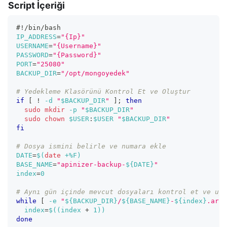
Script İçeriği
#!/bin/bash
IP_ADDRESS
=
"{Ip}"
USERNAME
=
"{Username}"
PASSWORD
=
"{Password}"
PORT
=
"25080"
BACKUP_DIR
=
"/opt/mongoyedek"
# Yedekleme Klasörünü Kontrol Et ve Oluştur
if
[
!
-d
"
$BACKUP_DIR
"
]
;
then
sudo
mkdir
-p
"
$BACKUP_DIR
"
sudo
chown
$USER
:
$USER
"
$BACKUP_DIR
"
fi
# Dosya ismini belirle ve numara ekle
DATE
=
$(
date
 +%F
)
BASE_NAME
=
"apinizer-backup-
${DATE}
"
index
=
0
# Aynı gün içinde mevcut dosyaları kontrol et ve uyg
while
[
-e
"
${BACKUP_DIR}
/
${BASE_NAME}
-
${index}
.arch
index
=
$((
index 
+
1
))
done