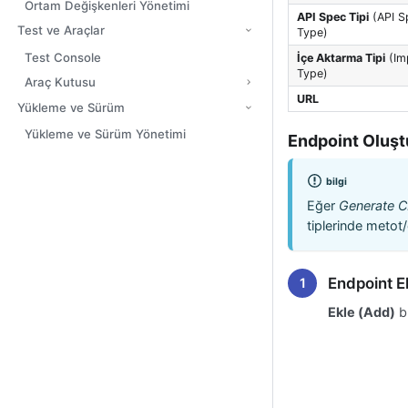
Ortam Değişkenleri Yönetimi
API Spec Tipi
(API S
Test ve Araçlar
Type)
Test Console
İçe Aktarma Tipi
(Im
Type)
Araç Kutusu
URL
Yükleme ve Sürüm
Yükleme ve Sürüm Yönetimi
Endpoint Oluş
bilgi
Eğer
Generate 
tiplerinde metot/
Endpoint E
Ekle (Add)
bu