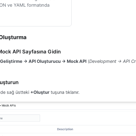
JSON ve YAML formatında
 Oluşturma
ock API Sayfasına Gidin
Geliştirme → API Oluşturucu → Mock API
(
Development → API Cr
luşturun
zde sağ üstteki
+Oluştur
tuşuna tıklanır.