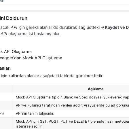
rini Doldurun
ulacak
API
için gerekli alanlar doldurularak sağ üstteki
→Kaydet ve 
a
API
oluşturma işi başlamış olur.
ck API Oluşturma
wagger'dan Mock API Oluşturma
anları
için kullanılan alanlar aşağıdaki tabloda görülmektedir.
Açıklama
Mock API Oluşturma tipidir. Blank ve Spec dosyası yükleyerek yapıl
API'ye kullanıcı tarafından verilen addır. Arayüzlerde bu ad görünür
on)
API'nin tanım bilgisidir.
Mock API için GET, POST, PUT ve DELETE tiplerinde hazır metot/en
istenirse seçilir.