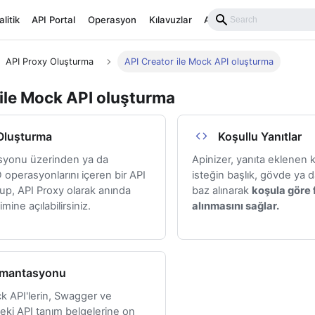
litik
API Portal
Operasyon
Kılavuzlar
API Reference
API Proxy Oluşturma
API Creator ile Mock API oluşturma
 ile Mock API oluşturma
 Oluşturma
Koşullu Yanıtlar
yonu üzerinden ya da
Apinizer, yanıta eklenen 
operasyonlarını içeren bir API
isteğin başlık, gövde ya 
up, API Proxy olarak anında
baz alınarak
koşula göre f
şimine açılabilirsiniz.
alınmasını sağlar.
ümantasyonu
k API'lerin, Swagger ve
ki API tanım belgelerine on