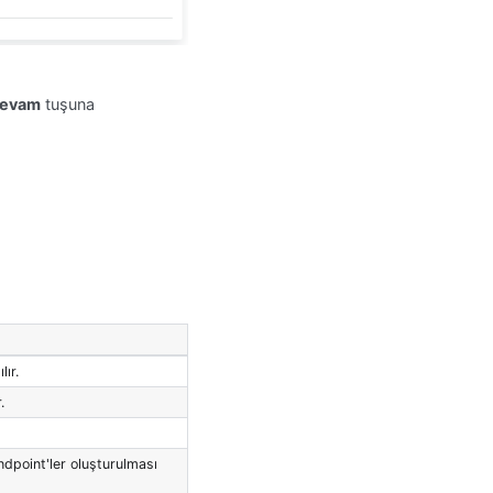
Devam
tuşuna
ır.
.
dpoint'ler oluşturulması