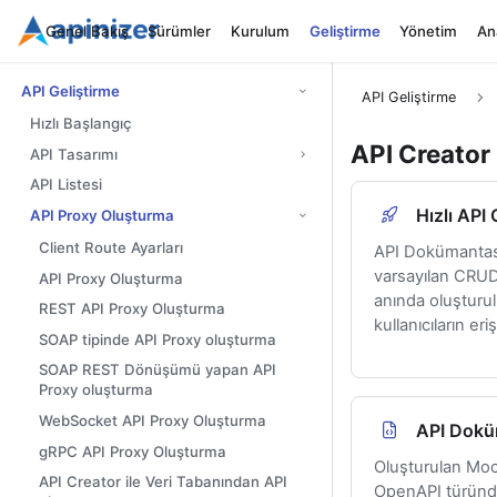
Genel Bakış
Sürümler
Kurulum
Geliştirme
Yönetim
Ana
API Geliştirme
API Geliştirme
Hızlı Başlangıç
API Creator
API Tasarımı
API Listesi
Hızlı API
API Proxy Oluşturma
Client Route Ayarları
API Dokümantas
varsayılan CRUD 
API Proxy Oluşturma
anında oluşturul
REST API Proxy Oluşturma
kullanıcıların eri
SOAP tipinde API Proxy oluşturma
SOAP REST Dönüşümü yapan API
Proxy oluşturma
WebSocket API Proxy Oluşturma
API Dok
gRPC API Proxy Oluşturma
Oluşturulan Moc
API Creator ile Veri Tabanından API
OpenAPI türünde