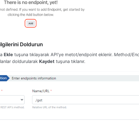
lgilerini Doldurun
da
Ekle
tuşuna tıklayarak API'ye metot/endpoint eklenir.
Method/End
lanlar doldurularak
Kaydet
tuşuna tıklanır.