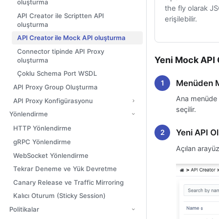
oluşturma
the fly olarak 
API Creator ile Scriptten API
erişilebilir.
oluşturma
API Creator ile Mock API oluşturma
Connector tipinde API Proxy
Yeni Mock API
oluşturma
Çoklu Schema Port WSDL
Menüden M
API Proxy Group Oluşturma
Ana menüde
API Proxy Konfigürasyonu
seçilir.
Yönlendirme
HTTP Yönlendirme
Yeni API O
gRPC Yönlendirme
Açılan arayü
WebSocket Yönlendirme
Tekrar Deneme ve Yük Devretme
Canary Release ve Traffic Mirroring
Kalıcı Oturum (Sticky Session)
Politikalar