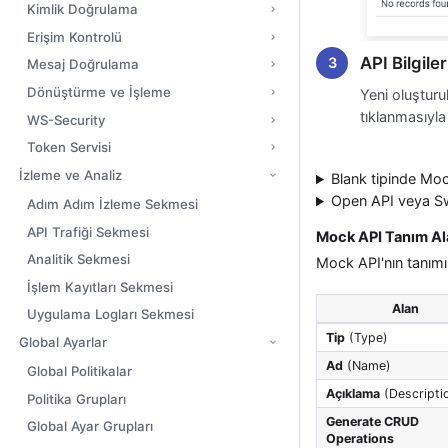
Kimlik Doğrulama
Erişim Kontrolü
API Bilgile
Mesaj Doğrulama
Dönüştürme ve İşleme
Yeni oluştur
tıklanmasıyl
WS-Security
Token Servisi
İzleme ve Analiz
Blank tipinde Mo
Open API veya S
Adım Adım İzleme Sekmesi
API Trafiği Sekmesi
Mock API Tanım Al
Analitik Sekmesi
Mock API'nın tanımı 
İşlem Kayıtları Sekmesi
Alan
Uygulama Logları Sekmesi
Tip
(Type)
Global Ayarlar
Ad
(Name)
Global Politikalar
Açıklama
(Descripti
Politika Grupları
Generate CRUD
Global Ayar Grupları
Operations