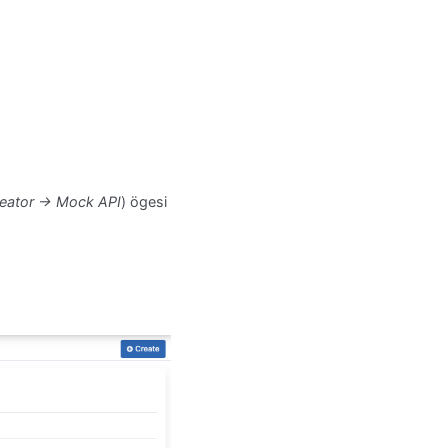
eator → Mock API
) ögesi