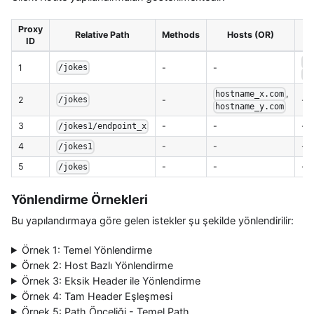
Proxy
Relative Path
Methods
Hosts (OR)
H
ID
te
1
-
-
/jokes
te
,
hostname_x.com
2
-
-
/jokes
hostname_y.com
3
-
-
-
/jokes1/endpoint_x
4
-
-
-
/jokes1
5
-
-
-
/jokes
Yönlendirme Örnekleri
Bu yapılandırmaya göre gelen istekler şu şekilde yönlendirilir:
Örnek 1: Temel Yönlendirme
Örnek 2: Host Bazlı Yönlendirme
Örnek 3: Eksik Header ile Yönlendirme
Örnek 4: Tam Header Eşleşmesi
Örnek 5: Path Önceliği - Temel Path