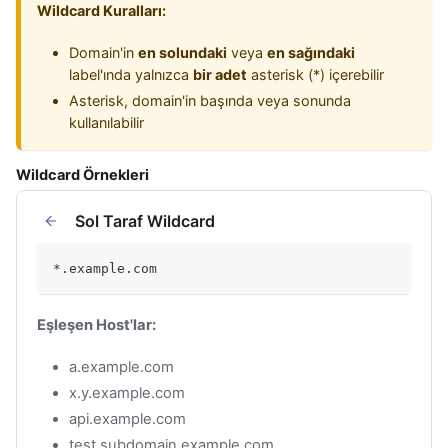
Wildcard Kuralları:
Domain'in
en solundaki
veya
en sağındaki
label'ında yalnızca
bir adet
asterisk (*) içerebilir
Asterisk, domain'in başında veya sonunda
kullanılabilir
Wildcard Örnekleri
Sol Taraf Wildcard
*.example.com
Eşleşen Host'lar:
a.example.com
x.y.example.com
api.example.com
test.subdomain.example.com