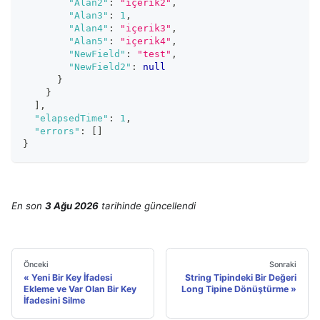
"Alan2"
:
"içerik2"
,
"Alan3"
:
1
,
"Alan4"
:
"içerik3"
,
"Alan5"
:
"içerik4"
,
"NewField"
:
"test"
,
"NewField2"
:
null
}
}
]
,
"elapsedTime"
:
1
,
"errors"
:
[
]
}
En son
3 Ağu 2026
tarihinde
güncellendi
Önceki
Sonraki
Yeni Bir Key İfadesi
String Tipindeki Bir Değeri
Ekleme ve Var Olan Bir Key
Long Tipine Dönüştürme
İfadesini Silme