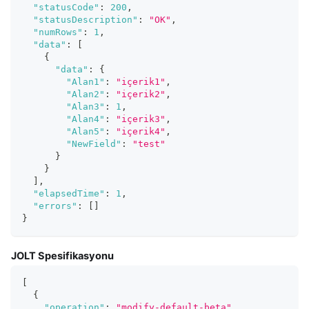
"statusCode"
:
200
,
"statusDescription"
:
"OK"
,
"numRows"
:
1
,
"data"
:
[
{
"data"
:
{
"Alan1"
:
"içerik1"
,
"Alan2"
:
"içerik2"
,
"Alan3"
:
1
,
"Alan4"
:
"içerik3"
,
"Alan5"
:
"içerik4"
,
"NewField"
:
"test"
}
}
]
,
"elapsedTime"
:
1
,
"errors"
:
[
]
}
JOLT Spesifikasyonu
[
{
"operation"
:
"modify-default-beta"
,