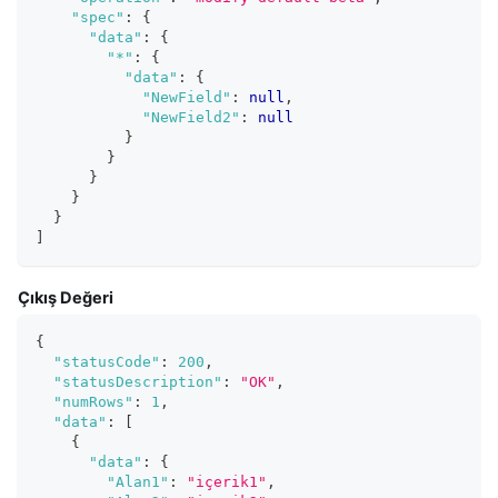
"spec"
:
{
"data"
:
{
"*"
:
{
"data"
:
{
"NewField"
:
null
,
"NewField2"
:
null
}
}
}
}
}
]
Çıkış Değeri
{
"statusCode"
:
200
,
"statusDescription"
:
"OK"
,
"numRows"
:
1
,
"data"
:
[
{
"data"
:
{
"Alan1"
:
"içerik1"
,