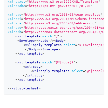
xmlns:
xsl
=
"
http://www.w3.org/1999/XSL/Transform
"
xmlns:
abc
=
"
http://kps.nvi.gov.tr/2011/01/01
"
xmlns:
s
=
"
http://www.w3.org/2003/05/soap-envelope
"
xmlns:
i
=
"
http://www.w3.org/2001/XMLSchema-instance
"
xmlns:
a
=
"
http://www.w3.org/2005/08/addressing
"
xmlns:
u
=
"
http://docs.oasis-open.org/wss/2004/01/oasi
xmlns:
b
=
"
http://schemas.datacontract.org/2004/07/Com
<
xsl:
template
match
=
"
/
"
>
<
Envelope
>
<
Header
/>
<
Body
>
<
xsl:
apply-templates
select
=
"
s:Envelope/s:Bo
</
Body
>
</
Envelope
>
</
xsl:
template
>
<
xsl:
template
match
=
"
@*|node()
"
>
<
xsl:
copy
>
<
xsl:
apply-templates
select
=
"
@*|node()
"
/
</
xsl:
copy
>
</
xsl:
template
>
</
xsl:
stylesheet
>