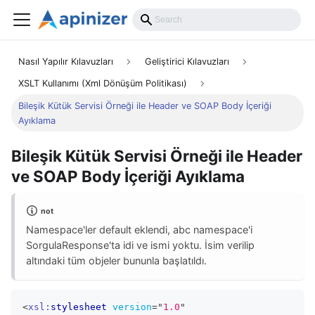
Nasıl Yapılır Kılavuzları
Geliştirici Kılavuzları
XSLT Kullanımı (Xml Dönüşüm Politikası)
Bileşik Kütük Servisi Örneği ile Header ve SOAP Body İçeriği
Ayıklama
Bileşik Kütük Servisi Örneği ile Header
ve SOAP Body İçeriği Ayıklama
not
Namespace'ler default eklendi, abc namespace'i
SorgulaResponse'ta idi ve ismi yoktu. İsim verilip
altındaki tüm objeler bununla başlatıldı.
<
xsl:
stylesheet
version
=
"
1.0
"