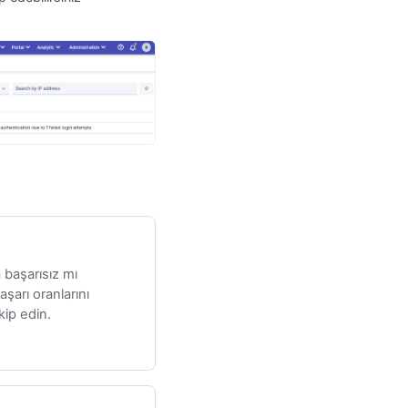
a başarısız mı
şarı oranlarını
kip edin.