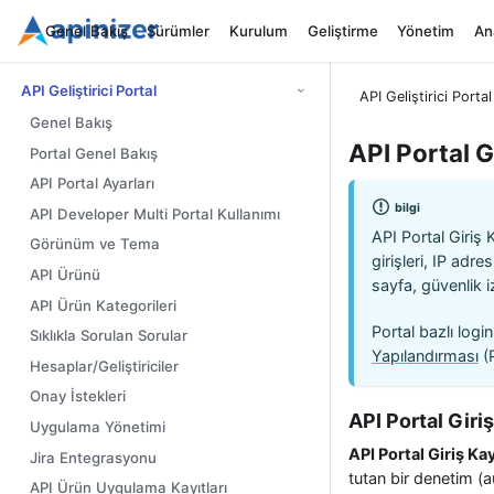
Genel Bakış
Sürümler
Kurulum
Geliştirme
Yönetim
Ana
API Geliştirici Portal
API Geliştirici Portal
Genel Bakış
API Portal Gi
Portal Genel Bakış
API Portal Ayarları
bilgi
API Developer Multi Portal Kullanımı
API Portal Giriş K
Görünüm ve Tema
girişleri, IP adr
API Ürünü
sayfa, güvenlik iz
API Ürün Kategorileri
Portal bazlı logi
Sıklıkla Sorulan Sorular
Yapılandırması
(P
Hesaplar/Geliştiriciler
Onay İstekleri
API Portal Giriş
Uygulama Yönetimi
API Portal Giriş Kay
Jira Entegrasyonu
tutan bir denetim (a
API Ürün Uygulama Kayıtları