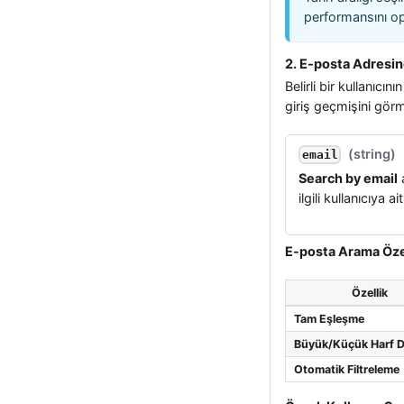
performansını op
2. E-posta Adresi
Belirli bir kullanıcı
giriş geçmişini görme
(
string
)
email
Search by email
a
ilgili kullanıcıya ai
E-posta Arama Özel
Özellik
Tam Eşleşme
Büyük/Küçük Harf D
Otomatik Filtreleme