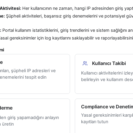
 Aktivitesi:
Her kullanıcının ne zaman, hangi IP adresinden giriş yaptığ
me:
Şüpheli aktiviteleri, başarısız giriş denemelerini ve potansiyel güve
:
Portal kullanım istatistiklerini, giriş trendlerini ve sistem sağlığını an
asal gereksinimler için log kayıtlarını saklayabilir ve raporlayabilirsin
mi
me
Kullanıcı Takibi
rıları, şüpheli IP adresleri ve
Kullanıcı aktivitelerini izley
denemelerini tespit edin
belirleyin ve kullanım dese
Compliance ve Deneti
derme
Yasal gereksinimleri karşı
eden giriş yapamadığını anlayın
kayıtları tutun
 üretin