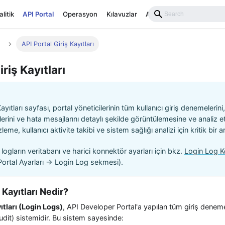
litik
API Portal
Operasyon
Kılavuzlar
API Reference
API Portal Giriş Kayıtları
riş Kayıtları
ayıtları sayfası, portal yöneticilerinin tüm kullanıcı giriş denemelerini
eslerini ve hata mesajlarını detaylı şekilde görüntülemesine ve analiz 
leme, kullanıcı aktivite takibi ve sistem sağlığı analizi için kritik bir ar
n logların veritabanı ve harici konnektör ayarları için bkz.
Login Log K
ortal Ayarları → Login Log sekmesi).
 Kayıtları Nedir?
ıtları (Login Logs)
, API Developer Portal'a yapılan tüm giriş denemele
udit) sistemidir. Bu sistem sayesinde: