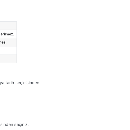
terilmez.
mez.
eya tarih seçicisinden
cisinden seçiniz.