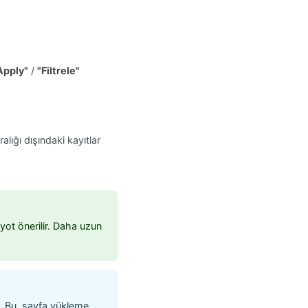
Apply"
/
"Filtrele"
alığı dışındaki kayıtlar
ot önerilir. Daha uzun
r. Bu, sayfa yükleme