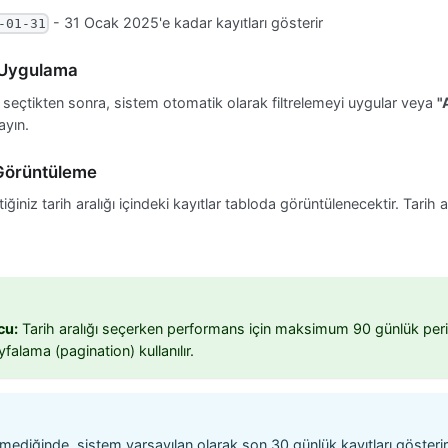
- 31 Ocak 2025'e kadar kayıtları gösterir
-01-31
 Uygulama
nı seçtikten sonra, sistem otomatik olarak filtrelemeyi uygular veya
"
ayın.
 Görüntüleme
iğiniz tarih aralığı içindeki kayıtlar tabloda görüntülenecektir. Tarih ar
cu:
Tarih aralığı seçerken performans için maksimum 90 günlük periy
falama (pagination) kullanılır.
ilmediğinde, sistem varsayılan olarak son 30 günlük kayıtları gösteri