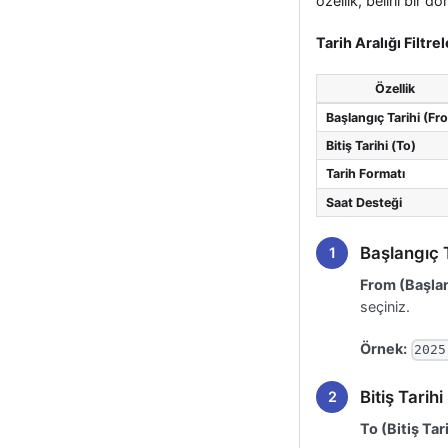
özellik, belirli bir d
Tarih Aralığı Filtre
Özellik
Başlangıç Tarihi (Fr
Bitiş Tarihi (To)
Tarih Formatı
Saat Desteği
Başlangıç 
From (Başlan
seçiniz.
Örnek:
2025
Bitiş Tarih
To (Bitiş Tar