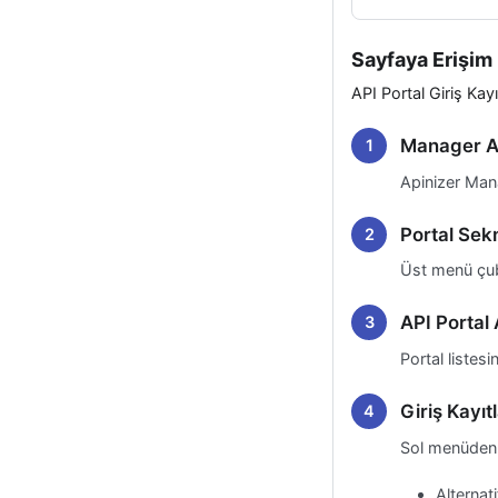
Sayfaya Erişim
API Portal Giriş Kay
Manager A
Apinizer Mana
Portal Sek
Üst menü çu
API Portal 
Portal listesi
Giriş Kayıt
Sol menüden 
Alternat