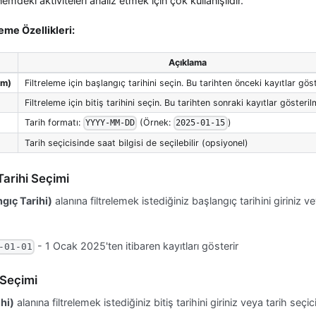
önemdeki aktiviteleri analiz etmek için çok kullanışlıdır.
leme Özellikleri:
Açıklama
om)
Filtreleme için başlangıç tarihini seçin. Bu tarihten önceki kayıtlar gös
Filtreleme için bitiş tarihini seçin. Bu tarihten sonraki kayıtlar gösteril
Tarih formatı:
(Örnek:
)
YYYY-MM-DD
2025-01-15
Tarih seçicisinde saat bilgisi de seçilebilir (opsiyonel)
Tarihi Seçimi
gıç Tarihi)
alanına filtrelemek istediğiniz başlangıç tarihini giriniz v
- 1 Ocak 2025'ten itibaren kayıtları gösterir
-01-01
i Seçimi
ihi)
alanına filtrelemek istediğiniz bitiş tarihini giriniz veya tarih seçi