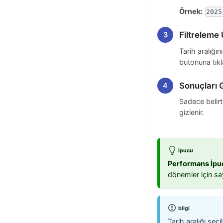
Örnek:
2025
Filtreleme
Tarih aralığı
butonuna tıkl
Sonuçları
Sadece belirtt
gizlenir.
ipucu
Performans İpu
dönemler için say
bilgi
Tarih aralığı seç