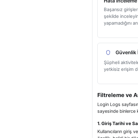
Hata İnceleme
Başarısız girişle
şekilde inceleyin
yapamadığını anl
Güvenlik 
Şüpheli aktivitele
yetkisiz erişim 
Filtreleme ve A
Login Logs sayfasınd
sayesinde binlerce ka
1. Giriş Tarihi ve S
Kullanıcıların giriş ve