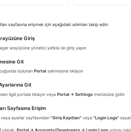
ıtları sayfasına erişmek için aşağıdaki adımları takip edin:
rayüzüne Giriş
ger arayüzüne yönetici yetkisi ile giriş yapın
mesine Git
buğunda bulunan
Portal
sekmesine tıklayın
Ayarlarına Git
nden ilgili portala tıklayın veya
Portal → Settings
menüsüne gidin
ları Sayfasına Erişim
veya ayarlar sayfasından
"Giriş Kayıtları"
veya
"Login Logs"
seçen
if olarak:
Portal → Accounts/Developers → Login Logs
yolunu takip