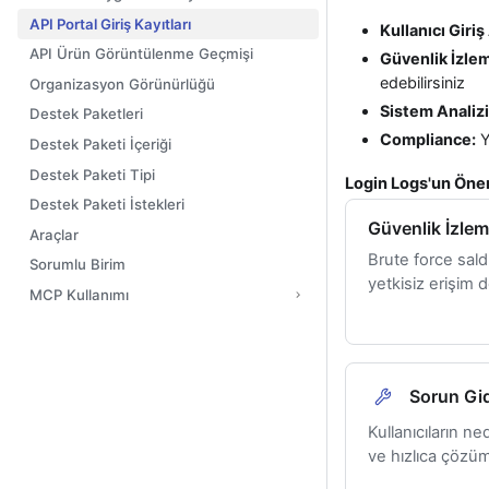
API Portal Giriş Kayıtları
Kullanıcı Giriş
API Ürün Görüntülenme Geçmişi
Güvenlik İzle
edebilirsiniz
Organizasyon Görünürlüğü
Sistem Analizi
Destek Paketleri
Compliance:
Y
Destek Paketi İçeriği
Destek Paketi Tipi
Login Logs'un Öne
Destek Paketi İstekleri
Güvenlik İzle
Araçlar
Brute force saldı
Sorumlu Birim
yetkisiz erişim 
MCP Kullanımı
Sorun Gi
Kullanıcıların n
ve hızlıca çözüm