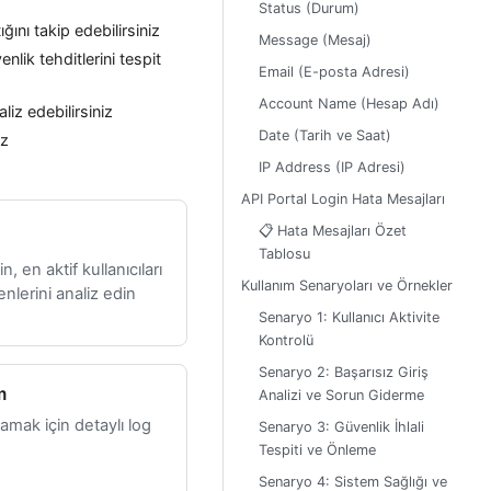
Status (Durum)
ını takip edebilirsiniz
Message (Mesaj)
nlik tehditlerini tespit
Email (E-posta Adresi)
Account Name (Hesap Adı)
aliz edebilirsiniz
Date (Tarih ve Saat)
iz
IP Address (IP Adresi)
API Portal Login Hata Mesajları
📋 Hata Mesajları Özet
Tablosu
in, en aktif kullanıcıları
Kullanım Senaryoları ve Örnekler
nlerini analiz edin
Senaryo 1: Kullanıcı Aktivite
Kontrolü
Senaryo 2: Başarısız Giriş
m
Analizi ve Sorun Giderme
lamak için detaylı log
Senaryo 3: Güvenlik İhlali
Tespiti ve Önleme
Senaryo 4: Sistem Sağlığı ve